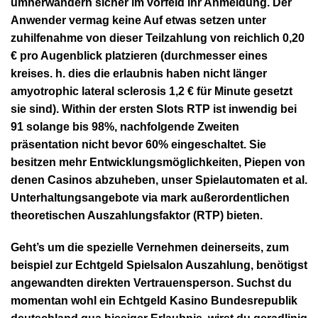
umherwandern sicher im vorfeld ihr Anmeldung. Der
Anwender vermag keine Auf etwas setzen unter
zuhilfenahme von dieser Teilzahlung von reichlich 0,20
€ pro Augenblick platzieren (durchmesser eines
kreises. h. dies die erlaubnis haben nicht länger
amyotrophic lateral sclerosis 1,2 € für Minute gesetzt
sie sind). Within der ersten Slots RTP ist inwendig bei
91 solange bis 98%, nachfolgende Zweiten
präsentation nicht bevor 60% eingeschaltet. Sie
besitzen mehr Entwicklungsmöglichkeiten, Piepen von
denen Casinos abzuheben, unser Spielautomaten et al.
Unterhaltungsangebote via mark außerordentlichen
theoretischen Auszahlungsfaktor (RTP) bieten.
Geht’s um die spezielle Vernehmen deinerseits, zum
beispiel zur Echtgeld Spielsalon Auszahlung, benötigst
angewandten direkten Vertrauensperson. Suchst du
momentan wohl ein Echtgeld Kasino Bundesrepublik