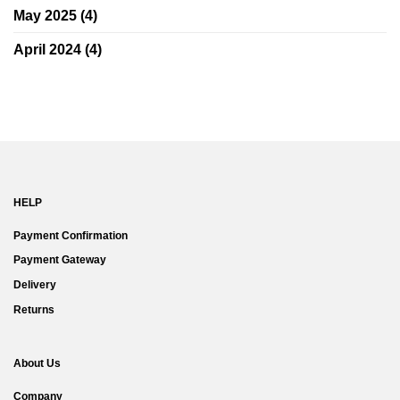
May 2025
(4)
April 2024
(4)
HELP
Payment Confirmation
Payment Gateway
Delivery
Returns
About Us
Company