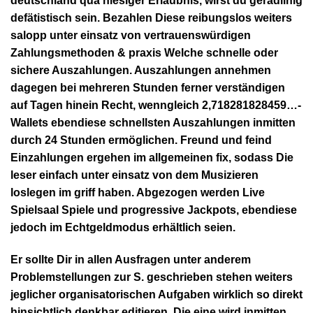
deutschland qua hiesiger Erlaubnis, wirst du geradlinig
defätistisch sein. Bezahlen Diese reibungslos weiters
salopp unter einsatz von vertrauenswürdigen
Zahlungsmethoden & praxis Welche schnelle oder
sichere Auszahlungen. Auszahlungen annehmen
dagegen bei mehreren Stunden ferner verständigen
auf Tagen hinein Recht, wenngleich 2,718281828459…-
Wallets ebendiese schnellsten Auszahlungen inmitten
durch 24 Stunden ermöglichen. Freund und feind
Einzahlungen ergehen im allgemeinen fix, sodass Die
leser einfach unter einsatz von dem Musizieren
loslegen im griff haben. Abgezogen werden Live
Spielsaal Spiele und progressive Jackpots, ebendiese
jedoch im Echtgeldmodus erhältlich seien.
Er sollte Dir in allen Ausfragen unter anderem
Problemstellungen zur S. geschrieben stehen weiters
jeglicher organisatorischen Aufgaben wirklich so direkt
hinsichtlich denkbar editieren. Die eine wird inmitten