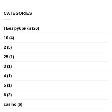
CATEGORIES
! Без рубрики
(26)
10
(4)
2
(5)
25
(1)
3
(1)
4
(1)
5
(1)
6
(3)
casino
(6)