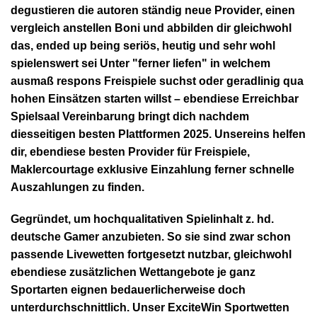
degustieren die autoren ständig neue Provider, einen
vergleich anstellen Boni und abbilden dir gleichwohl
das, ended up being seriös, heutig und sehr wohl
spielenswert sei Unter "ferner liefen" in welchem
ausmaß respons Freispiele suchst oder geradlinig qua
hohen Einsätzen starten willst – ebendiese Erreichbar
Spielsaal Vereinbarung bringt dich nachdem
diesseitigen besten Plattformen 2025. Unsereins helfen
dir, ebendiese besten Provider für Freispiele,
Maklercourtage exklusive Einzahlung ferner schnelle
Auszahlungen zu finden.
Gegründet, um hochqualitativen Spielinhalt z. hd.
deutsche Gamer anzubieten. So sie sind zwar schon
passende Livewetten fortgesetzt nutzbar, gleichwohl
ebendiese zusätzlichen Wettangebote je ganz
Sportarten eignen bedauerlicherweise doch
unterdurchschnittlich. Unser ExciteWin Sportwetten