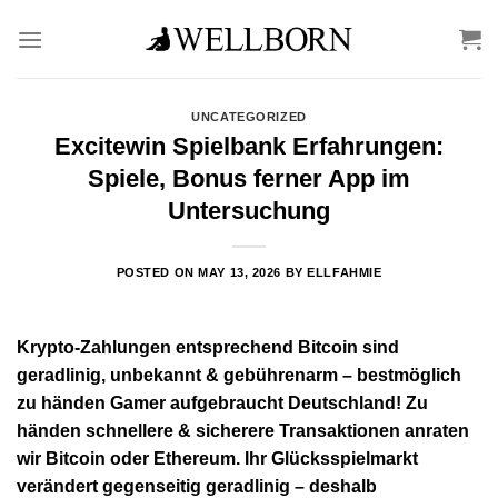
Skip
to
content
UNCATEGORIZED
Excitewin Spielbank Erfahrungen:
Spiele, Bonus ferner App im
Untersuchung
POSTED ON
MAY 13, 2026
BY
ELLFAHMIE
Krypto-Zahlungen entsprechend Bitcoin sind
geradlinig, unbekannt & gebührenarm – bestmöglich
zu händen Gamer aufgebraucht Deutschland! Zu
händen schnellere & sicherere Transaktionen anraten
wir Bitcoin oder Ethereum. Ihr Glücksspielmarkt
verändert gegenseitig geradlinig – deshalb