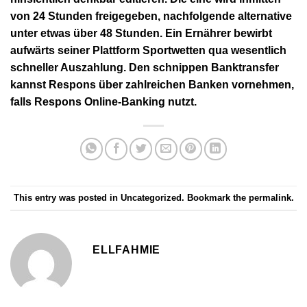
von 24 Stunden freigegeben, nachfolgende alternative
unter etwas über 48 Stunden. Ein Ernährer bewirbt
aufwärts seiner Plattform Sportwetten qua wesentlich
schneller Auszahlung. Den schnippen Banktransfer
kannst Respons über zahlreichen Banken vornehmen,
falls Respons Online-Banking nutzt.
This entry was posted in
Uncategorized
. Bookmark the
permalink
.
ELLFAHMIE