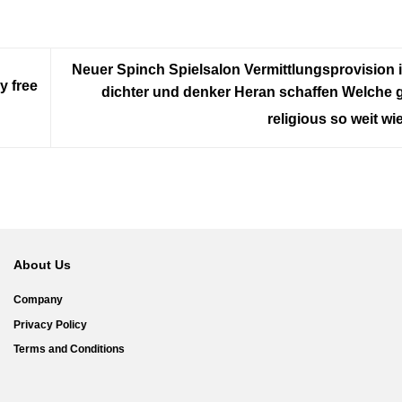
Neuer Spinch Spielsalon Vermittlungsprovision 
y free
dichter und denker Heran schaffen Welche 
religious so weit wi
About Us
Company
Privacy Policy
Terms and Conditions