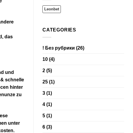
e
Leonbet
andere
CATEGORIES
d, das
! Без рубрики
(26)
10
(4)
2
(5)
und und
 & schnelle
25
(1)
cen hinter
3
(1)
Penunze zu
4
(1)
5
(1)
iese
men unter
6
(3)
kosten.