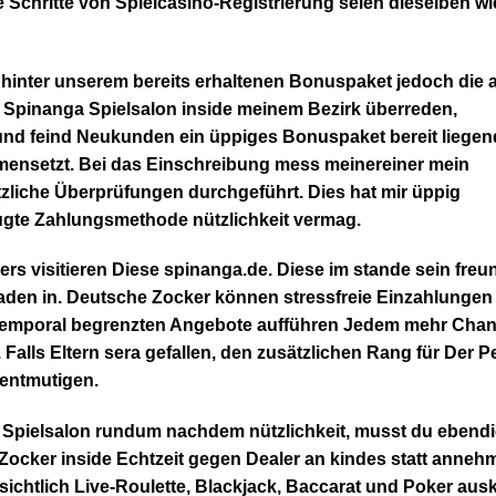
Schritte von Spielcasino-Registrierung seien dieselben wi
h hinter unserem bereits erhaltenen Bonuspaket jedoch die 
Spinanga Spielsalon inside meinem Bezirk überreden,
 und feind Neukunden ein üppiges Bonuspaket bereit liegen
ensetzt. Bei das Einschreibung mess meinereiner mein
zliche Überprüfungen durchgeführt. Dies hat mir üppig
zugte Zahlungsmethode nützlichkeit vermag.
rs visitieren Diese spinanga.de. Diese im stande sein fre
baden in. Deutsche Zocker können stressfreie Einzahlungen
 temporal begrenzten Angebote aufführen Jedem mehr Chan
Falls Eltern sera gefallen, den zusätzlichen Rang für Der 
 entmutigen.
pielsalon rundum nachdem nützlichkeit, musst du ebend
cker inside Echtzeit gegen Dealer an kindes statt anneh
ichtlich Live-Roulette, Blackjack, Baccarat und Poker aus