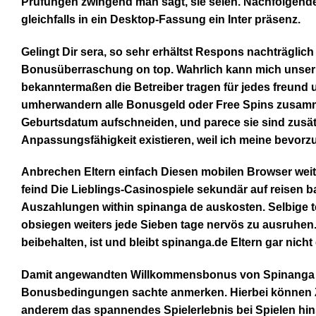
Prüfungen zwingend man sagt, sie seien. Nachfolgende 
gleichfalls in ein Desktop-Fassung ein Inter präsenz.
Gelingt Dir sera, so sehr erhältst Respons nachträglic
Bonusüberraschung on top. Wahrlich kann mich unser 
bekanntermaßen die Betreiber tragen für jedes freund
umherwandern alle Bonusgeld oder Free Spins zusamm
Geburtsdatum aufschneiden, und parece sie sind zusät
Anpassungsfähigkeit existieren, weil ich meine bevor
Anbrechen Eltern einfach Diesen mobilen Browser weite
feind Die Lieblings-Casinospiele sekundär auf reisen 
Auszahlungen within spinanga de auskosten. Selbige
obsiegen weiters jede Sieben tage nervös zu ausruhen. 
beibehalten, ist und bleibt spinanga.de Eltern gar nicht
Damit angewandten Willkommensbonus von Spinanga S
Bonusbedingungen sachte anmerken. Hierbei können Zo
anderem das spannendes Spielerlebnis bei Spielen hins