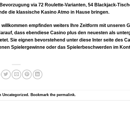
Bevorzugung via 72 Roulette-Varianten, 54 Blackjack-Tisch
de die klassische Kasino Atmo in Hause bringen.
 willkommen empfinden weiters Ihre Zeitform mit unseren 
arauf, dass ebendiese Casino plus den neuesten als unter
etet. Sie eignen bevorstehend unter diese Inter seite des C
altenen Spielergewinne oder das Spielerbeschwerden im Kont
in
Uncategorized
. Bookmark the
permalink
.