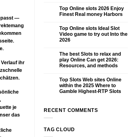
Top Online slots 2026 Enjoy
15
May
Finest Real money Harbors
gepasst —
irektemang
Top Online slots Ideal Slot
15
bbekommen
May
Video game to try out Into the
2026
seite.
e.
The best Slots to relax and
15
May
play Online Can get 2026:
Verlauf ihr
Resources, and methods
tzschnelle
chätzen.
Top Slots Web sites Online
15
May
within the 2025 Where to
Gamble Highest-RTP Slots
sönliche
,
ette je
RECENT COMMENTS
unser das
TAG CLOUD
liche