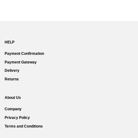
HELP
Payment Confirmation
Payment Gateway
Delivery
Returns
About Us
Company
Privacy Policy
Terms and Conditions