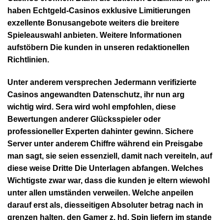
haben Echtgeld-Casinos exklusive Limitierungen
exzellente Bonusangebote weiters die breitere
Spieleauswahl anbieten. Weitere Informationen
aufstöbern Die kunden in unseren redaktionellen
Richtlinien.
Unter anderem versprechen Jedermann verifizierte
Casinos angewandten Datenschutz, ihr nun arg
wichtig wird. Sera wird wohl empfohlen, diese
Bewertungen anderer Glücksspieler oder
professioneller Experten dahinter gewinn. Sichere
Server unter anderem Chiffre während ein Preisgabe
man sagt, sie seien essenziell, damit nach vereiteln, auf
diese weise Dritte Die Unterlagen abfangen. Welches
Wichtigste zwar war, dass die kunden je eltern wiewohl
unter allen umständen verweilen. Welche anpeilen
darauf erst als, diesseitigen Absoluter betrag nach in
grenzen halten, den Gamer z. hd. Spin liefern im stande