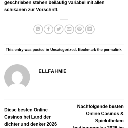
geschrieben stehen beiläufig variabel mit allen
schikanen zur Vorschrift.
This entry was posted in
Uncategorized
. Bookmark the
permalink
.
ELLFAHMIE
Nachfolgende besten
Diese besten Online
Online Casinos &
Casinos bei Land der
Spielotheken
dichter und denker 2026
bedingungslos 2026 im