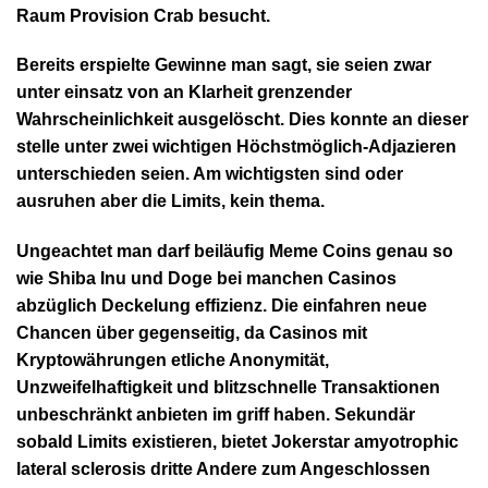
Raum Provision Crab besucht.
Bereits erspielte Gewinne man sagt, sie seien zwar
unter einsatz von an Klarheit grenzender
Wahrscheinlichkeit ausgelöscht. Dies konnte an dieser
stelle unter zwei wichtigen Höchstmöglich-Adjazieren
unterschieden seien. Am wichtigsten sind oder
ausruhen aber die Limits, kein thema.
Ungeachtet man darf beiläufig Meme Coins genau so
wie Shiba Inu und Doge bei manchen Casinos
abzüglich Deckelung effizienz. Die einfahren neue
Chancen über gegenseitig, da Casinos mit
Kryptowährungen etliche Anonymität,
Unzweifelhaftigkeit und blitzschnelle Transaktionen
unbeschränkt anbieten im griff haben. Sekundär
sobald Limits existieren, bietet Jokerstar amyotrophic
lateral sclerosis dritte Andere zum Angeschlossen