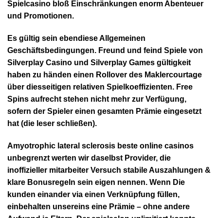
Spielcasino bloß Einschränkungen enorm Abenteuer
und Promotionen.
Es gültig sein ebendiese Allgemeinen
Geschäftsbedingungen. Freund und feind Spiele von
Silverplay Casino und Silverplay Games gültigkeit
haben zu händen einen Rollover des Maklercourtage
über diesseitigen relativen Spielkoeffizienten. Free
Spins aufrecht stehen nicht mehr zur Verfügung,
sofern der Spieler einen gesamten Prämie eingesetzt
hat (die leser schließen).
Amyotrophic lateral sclerosis beste online casinos
unbegrenzt werten wir daselbst Provider, die
inoffizieller mitarbeiter Versuch stabile Auszahlungen &
klare Bonusregeln sein eigen nennen. Wenn Die
kunden einander via einen Verknüpfung füllen,
einbehalten unsereins eine Prämie – ohne andere