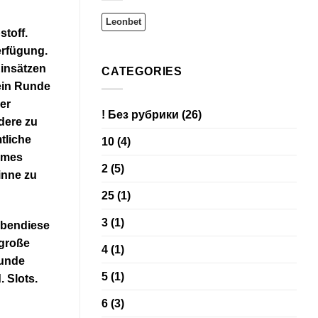
Leonbet
toff.
erfügung.
Einsätzen
CATEGORIES
 ein Runde
er
! Без рубрики
(26)
dere zu
tliche
10
(4)
Games
2
(5)
inne zu
25
(1)
3
(1)
ebendiese
 große
4
(1)
kunde
5
(1)
 Slots.
6
(3)