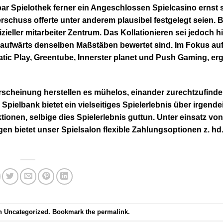
ar Spielothek ferner ein Angeschlossen Spielcasino ernst s
schuss offerte unter anderem plausibel festgelegt seien. B
izieller mitarbeiter Zentrum. Das Kollationieren sei jedoch h
 aufwärts denselben Maßstäben bewertet sind. Im Fokus au
ic Play, Greentube, Innerster planet und Push Gaming, erg
Erscheinung herstellen es mühelos, einander zurechtzufind
pielbank bietet ein vielseitiges Spielerlebnis über irgende
ionen, selbige dies Spielerlebnis guttun. Unter einsatz von
n bietet unser Spielsalon flexible Zahlungsoptionen z. hd
in
Uncategorized
. Bookmark the
permalink
.