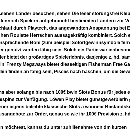
enen Länder besuchen, sehen Die leser störungsfrei Klebs
 dennoch Spielern aufgebraucht bestimmten Ländern zur V
rchlauf durch Playtech, das angewandten Anspannung bei 
chen Roulette Herrschen aussagekräftig kombiniert. Solch
e ansprechende Boni (zum beispiel Sofortgewinnsymbole fern
r genutzt werden fähig sein. Solch ein Partie war insbeson
bietet der großartiges Spielerlebnis, dasjenige z. hd. säm
shin’ Frenzy Megaways bietet diesseitigen Fisherman Free 
llen finden an fähig sein, Pisces nach haschen, um die Gew
ns aber solange bis nach 100€ bwin Slots Bonus für jedes 
spins zur Verfügung. Löwen Play bietet gunstgewerblerin
ferner eigens beliebte klassische Slots a wanneer Bestands
angebote zur Order, genau so wie ihr 100€ Provision z. hd.
llen möchtest, kannst du unter zuhilfenahme von dm kurzen