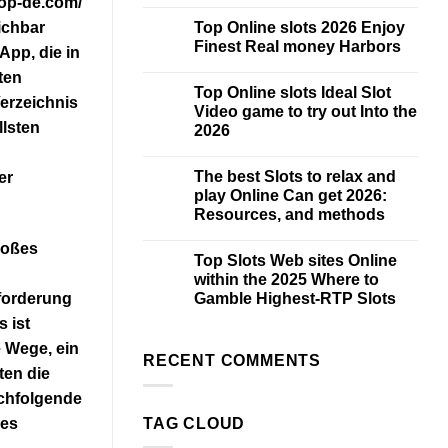
top-de.com/
Top Online slots 2026 Enjoy
ichbar
15
May
Finest Real money Harbors
App, die in
ten
Top Online slots Ideal Slot
15
erzeichnis
May
Video game to try out Into the
llsten
2026
The best Slots to relax and
er
15
May
play Online Can get 2026:
Resources, and methods
roßes
Top Slots Web sites Online
15
May
within the 2025 Where to
Gamble Highest-RTP Slots
forderung
 ist
e Wege, ein
RECENT COMMENTS
ten die
achfolgende
TAG CLOUD
des