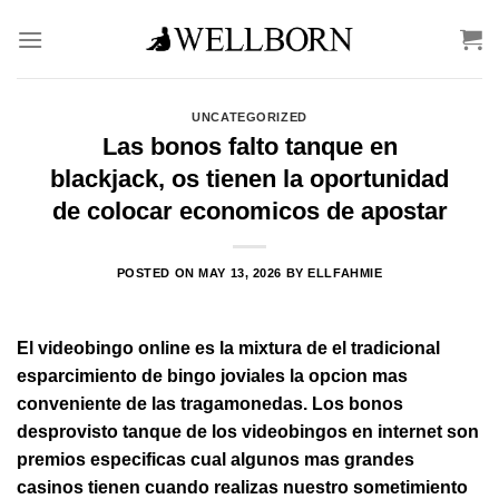
Skip
to
content
UNCATEGORIZED
Las bonos falto tanque en
blackjack, os tienen la oportunidad
de colocar economicos de apostar
POSTED ON
MAY 13, 2026
BY
ELLFAHMIE
El videobingo online es la mixtura de el tradicional
esparcimiento de bingo joviales la opcion mas
conveniente de las tragamonedas. Los bonos
desprovisto tanque de los videobingos en internet son
premios especificas cual algunos mas grandes
casinos tienen cuando realizas nuestro sometimiento