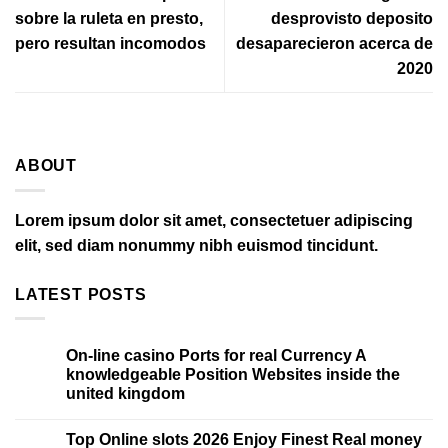
sobre la ruleta en presto,
desprovisto deposito
pero resultan incomodos
desaparecieron acerca de
2020
ABOUT
Lorem ipsum dolor sit amet, consectetuer adipiscing
elit, sed diam nonummy nibh euismod tincidunt.
LATEST POSTS
On-line casino Ports for real Currency A
15
May
knowledgeable Position Websites inside the
united kingdom
Top Online slots 2026 Enjoy Finest Real money
15