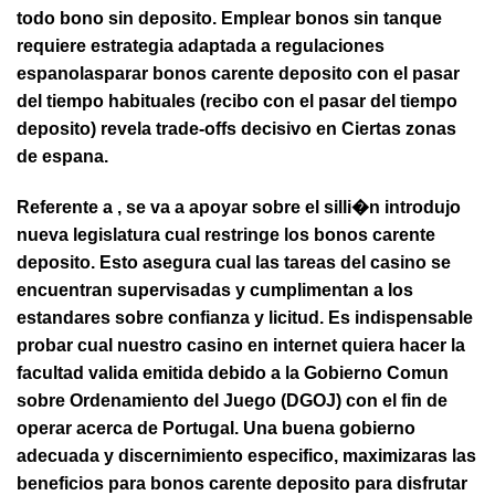
todo bono sin deposito. Emplear bonos sin tanque
requiere estrategia adaptada a regulaciones
espanolasparar bonos carente deposito con el pasar
del tiempo habituales (recibo con el pasar del tiempo
deposito) revela trade-offs decisivo en Ciertas zonas
de espana.
Referente a , se va a apoyar sobre el silli�n introdujo
nueva legislatura cual restringe los bonos carente
deposito. Esto asegura cual las tareas del casino se
encuentran supervisadas y cumplimentan a los
estandares sobre confianza y licitud. Es indispensable
probar cual nuestro casino en internet quiera hacer la
facultad valida emitida debido a la Gobierno Comun
sobre Ordenamiento del Juego (DGOJ) con el fin de
operar acerca de Portugal. Una buena gobierno
adecuada y discernimiento especifico, maximizaras las
beneficios para bonos carente deposito para disfrutar