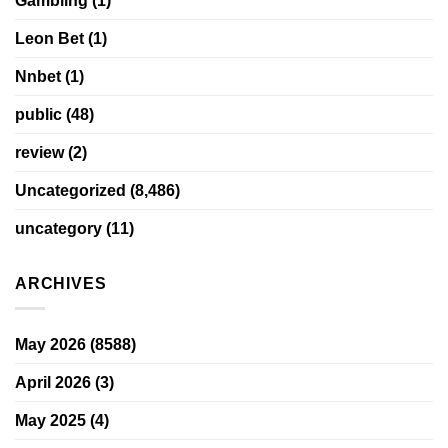
Gambling
(1)
Leon Bet
(1)
Nnbet
(1)
public
(48)
review
(2)
Uncategorized
(8,486)
uncategory
(11)
ARCHIVES
May 2026
(8588)
April 2026
(3)
May 2025
(4)