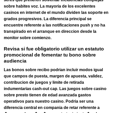
sobre habites voz. La mayoria de los excelentes
casinos en internet de el mundo dividen las soporte en
grados progresivos. La diferencia principal se
encuentre referente a las notificaciones push y no ha
transpirado en el arranque en direccion desde la
monitor sobre comienzo.
Revisa si fue obligatorio utilizar un estatuto
promocional de fomentar tu bono sobre
audiencia
Las bonos sobre recibo podrian incluir modos igual
que campos de puesta, margen de apuesta, validez,
contribucion de juegos y limite de retirada
indumentarias cash-out cap. Las juegos sobre casino
sobre presto tienen de edad avanzada gastos
operativos para nuestro casino. Podria ser una
diferencia central en compania de retar referente a