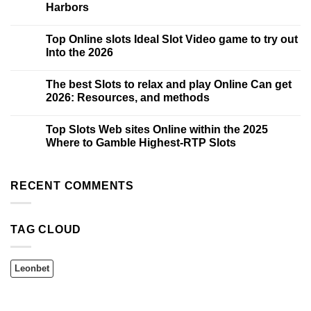
May
Harbors
Top Online slots Ideal Slot Video game to try out
15
May
Into the 2026
The best Slots to relax and play Online Can get
15
May
2026: Resources, and methods
Top Slots Web sites Online within the 2025
15
May
Where to Gamble Highest-RTP Slots
RECENT COMMENTS
TAG CLOUD
Leonbet