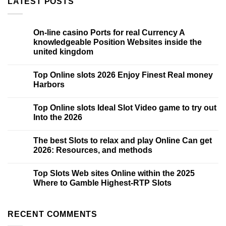
LATEST POSTS
On-line casino Ports for real Currency A
15
May
knowledgeable Position Websites inside the
united kingdom
Top Online slots 2026 Enjoy Finest Real money
15
May
Harbors
Top Online slots Ideal Slot Video game to try out
15
May
Into the 2026
The best Slots to relax and play Online Can get
15
May
2026: Resources, and methods
Top Slots Web sites Online within the 2025
15
May
Where to Gamble Highest-RTP Slots
RECENT COMMENTS