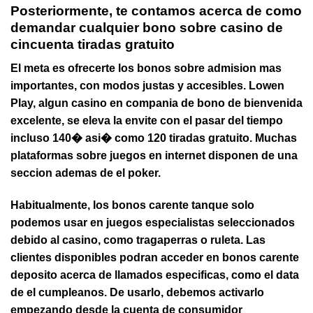
Posteriormente, te contamos acerca de como
demandar cualquier bono sobre casino de
cincuenta tiradas gratuito
El meta es ofrecerte los bonos sobre admision mas
importantes, con modos justas y accesibles. Lowen
Play, algun casino en compania de bono de bienvenida
excelente, se eleva la envite con el pasar del tiempo
incluso 140� asi� como 120 tiradas gratuito. Muchas
plataformas sobre juegos en internet disponen de una
seccion ademas de el poker.
Habitualmente, los bonos carente tanque solo
podemos usar en juegos especialistas seleccionados
debido al casino, como tragaperras o ruleta. Las
clientes disponibles podran acceder en bonos carente
deposito acerca de llamados especificas, como el data
de el cumpleanos. De usarlo, debemos activarlo
empezando desde la cuenta de consumidor