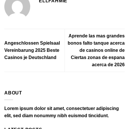
ELLFAHMIE
Aprende las mas grandes
Angeschlossen Spielsaal
bonos falto tanque acerca
Vereinbarung 2025 Beste
de casinos online de
Casinos je Deutschland
Ciertas zonas de espana
acerca de 2026
ABOUT
Lorem ipsum dolor sit amet, consectetuer adipiscing
elit, sed diam nonummy nibh euismod tincidunt.