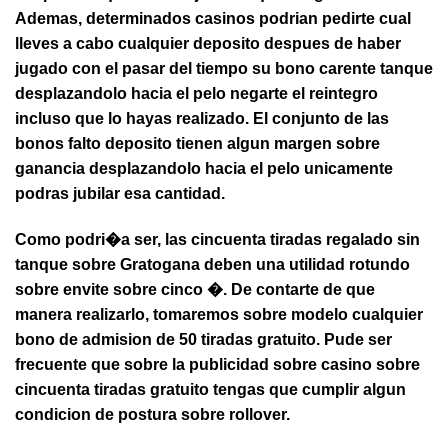
Ademas, determinados casinos podrian pedirte cual
lleves a cabo cualquier deposito despues de haber
jugado con el pasar del tiempo su bono carente tanque
desplazandolo hacia el pelo negarte el reintegro
incluso que lo hayas realizado. El conjunto de las
bonos falto deposito tienen algun margen sobre
ganancia desplazandolo hacia el pelo unicamente
podras jubilar esa cantidad.
Como podri�a ser, las cincuenta tiradas regalado sin
tanque sobre Gratogana deben una utilidad rotundo
sobre envite sobre cinco �. De contarte de que
manera realizarlo, tomaremos sobre modelo cualquier
bono de admision de 50 tiradas gratuito. Pude ser
frecuente que sobre la publicidad sobre casino sobre
cincuenta tiradas gratuito tengas que cumplir algun
condicion de postura sobre rollover.