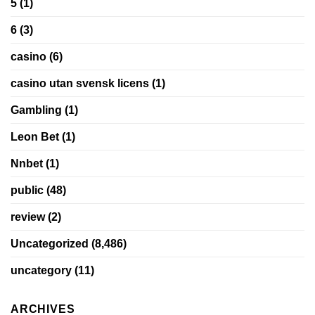
5
(1)
6
(3)
casino
(6)
casino utan svensk licens
(1)
Gambling
(1)
Leon Bet
(1)
Nnbet
(1)
public
(48)
review
(2)
Uncategorized
(8,486)
uncategory
(11)
ARCHIVES