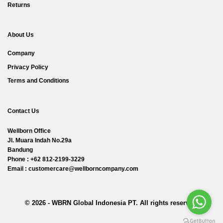
Returns
About Us
Company
Privacy Policy
Terms and Conditions
Contact Us
Wellborn Office
Jl. Muara Indah No.29a
Bandung
Phone : +62 812-2199-3229
Email : customercare@wellborncompany.com
© 2026 - WBRN Global Indonesia PT. All rights reserved.