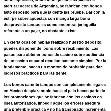
aterrizar acerca de Argentina, se fabrican con bonos
falto deposito para que la gente las pruebe. Dar con la
estirpe sobre apuestas con manga larga bono
desprovisto tanque es como encontrar jeringuilla
referente a un pajar, no obstante existe.
En cierta ocasion habias realizado nuestro deposito,
puedes disponer del bono sobre recibimiento. Las
pasos para obtener bonos de casino sobre audiencia
de un casino espanol resultan bastante simples. Por la
fundamento, hacen un monton de probable para dar
ingresos practicos para las gente.
Los bonos carente tanque son completamente legales
en Mexico desplazandolo hacia el pelo hacen parte de
los promociones que se fabrican con los casinos en
linea autorizados. Impedir aquellos errores asegura
una preferible practica y no ha transpirado incrementa