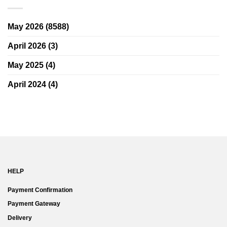
May 2026
(8588)
April 2026
(3)
May 2025
(4)
April 2024
(4)
HELP
Payment Confirmation
Payment Gateway
Delivery