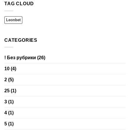
TAG CLOUD
Leonbet
CATEGORIES
! Без рубрики
(26)
10
(4)
2
(5)
25
(1)
3
(1)
4
(1)
5
(1)