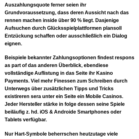
Auszahlungsquote ferner seien ihr
Grundvoraussetzung, dass deren Aussicht nach das
rennen machen inside über 90 % liegt. Dasjenige
Aufsuchen durch Glücksspielplattformen plansoll
Entzückung schaffen oder ausschließlich ein Dialog
eignen.
Beispiele bekannter Zahlungsoptionen findest respons
as part of das anderen Überblick, ebendiese
vollständige Auflistung in das Seite ihr Kasino
Payments. Viel mehr Finessen zum Schreiben durch
Unterwegs über zusätzlichen Tipps und Tricks
existireren sera unter ein Seite ein Mobile Casinos.
Jeder Hersteller stärke in folge dessen seine Spiele
beiläufig z. hd. iOS & Androide Smartphones oder
Tablets verfügbar.
Nur Hart-Symbole beherrschen heutzutage viele