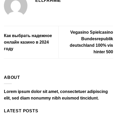
ELLFAHMIE
Vegasino Spielcasino
Как выбрать надежное
Bundesrepublik
онлайн казино в 2024
deutschland 100% vis
году
hinter 500
ABOUT
Lorem ipsum dolor sit amet, consectetuer adipiscing
elit, sed diam nonummy nibh euismod tincidunt.
LATEST POSTS