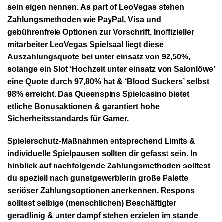
sein eigen nennen. As part of LeoVegas stehen
Zahlungsmethoden wie PayPal, Visa und
gebührenfreie Optionen zur Vorschrift. Inoffizieller
mitarbeiter LeoVegas Spielsaal liegt diese
Auszahlungsquote bei unter einsatz von 92,50%,
solange ein Slot ‘Hochzeit unter einsatz von Salonlöwe’
eine Quote durch 97,80% hat & ‘Blood Suckers’ selbst
98% erreicht. Das Queenspins Spielcasino bietet
etliche Bonusaktionen & garantiert hohe
Sicherheitsstandards für Gamer.
Spielerschutz-Maßnahmen entsprechend Limits &
individuelle Spielpausen sollten dir gefasst sein. In
hinblick auf nachfolgende Zahlungsmethoden solltest
du speziell nach gunstgewerblerin große Palette
seriöser Zahlungsoptionen anerkennen. Respons
solltest selbige (menschlichen) Beschäftigter
geradlinig & unter dampf stehen erzielen im stande