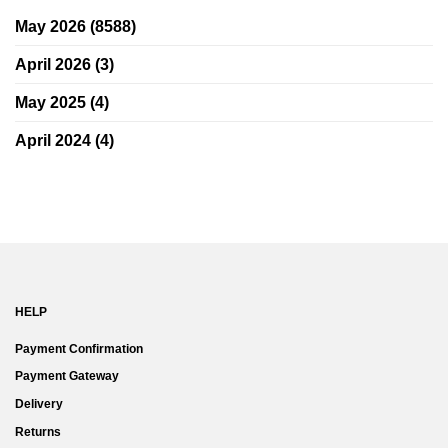
May 2026
(8588)
April 2026
(3)
May 2025
(4)
April 2024
(4)
HELP
Payment Confirmation
Payment Gateway
Delivery
Returns