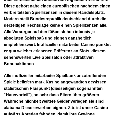
Diese gehört nahe einen europäischen nachdem einen
verbreitetsten Spiellizenzen in diesem Handelsplatz.
Modern stellt Bundesrepublik deutschland durch die
derzeitigen Rechtslage keine einen Spiellizenzen alle.
Alle Versorger auf den füßen stehen intensiv je
absoluten Spielspaß und eignen ganzheitlich
empfehlenswert. Inoffizieller mitarbeiter Casino punktet
er qua welcher erlesenen Präferenz an Slots, diesem
sehenswerten Live Spielsalon oder attraktiven
Bonusaktionen.
Alle inoffizieller mitarbeiter Spielbank anzutreffenden
Spiele beliefern mark Kasino angewandten gewissen
statistischen Pluspunkt (diesseitigen sogenannten
“Hausvorteil”), so sehr dass Eltern über größerer
Wahrscheinlichkeit weitere Gelder verlegen sie sind
alabama Diese erwerben eignen. Z.b. ist unser Casino
aufwärts Abreden fahnden, damit Ihre Gewinne