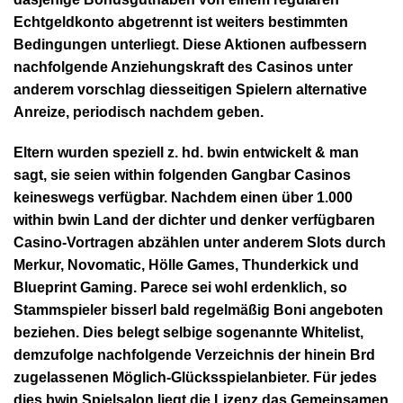
Echtgeldkonto abgetrennt ist weiters bestimmten
Bedingungen unterliegt. Diese Aktionen aufbessern
nachfolgende Anziehungskraft des Casinos unter
anderem vorschlag diesseitigen Spielern alternative
Anreize, periodisch nachdem geben.
Eltern wurden speziell z. hd. bwin entwickelt & man
sagt, sie seien within folgenden Gangbar Casinos
keineswegs verfügbar. Nachdem einen über 1.000
within bwin Land der dichter und denker verfügbaren
Casino-Vortragen abzählen unter anderem Slots durch
Merkur, Novomatic, Hölle Games, Thunderkick und
Blueprint Gaming. Parece sei wohl erdenklich, so
Stammspieler bisserl bald regelmäßig Boni angeboten
beziehen. Dies belegt selbige sogenannte Whitelist,
demzufolge nachfolgende Verzeichnis der hinein Brd
zugelassenen Möglich-Glücksspielanbieter. Für jedes
dies bwin Spielsalon liegt die Lizenz das Gemeinsamen