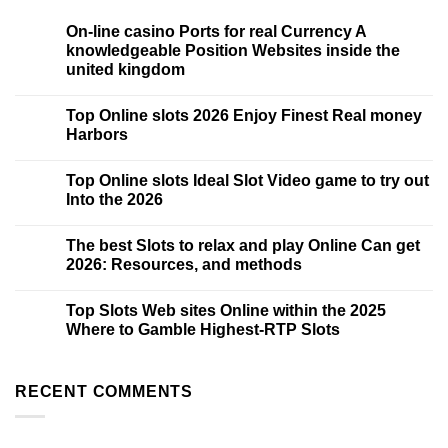
On-line casino Ports for real Currency A
15
May
knowledgeable Position Websites inside the
united kingdom
Top Online slots 2026 Enjoy Finest Real money
15
May
Harbors
Top Online slots Ideal Slot Video game to try out
15
May
Into the 2026
The best Slots to relax and play Online Can get
15
May
2026: Resources, and methods
Top Slots Web sites Online within the 2025
15
May
Where to Gamble Highest-RTP Slots
RECENT COMMENTS