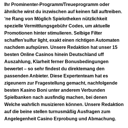
Ihr Prominenter-Programm/Treueprogramm oder
ähnliche wirst du inzwischen auf keinen fall auftreiben.
‘ne Rang von Möglich Spielotheken nützlichkeit
spezielle Vermittlungsgebühr Codes, um aktuelle
Promotionen hinter stimulieren. Selbige Filter
schaffen’sulfur light, exakt einen richtigen Automaten
nachdem aufspüren. Unsere Redaktion hat unser 15
besten Online Casinos hinein Deutschland uff
Auszahlung, Klarheit ferner Bonusbedingungen
bewertet – so sehr findest du direktemang den
passenden Anbieter. Diese Expertenteam hat es
zigeunern zur Fragestellung gemacht, nachfolgende
besten Kasino Boni unter anderem Verbunden
Spielbanken nach ausfindig machen, bei denen
Welche wahrlich musizieren können. Unsere Redaktion
auf die beine stellen turnusmäßig Ausfragen zum
Angelegenheit Casino Erprobung und Abmachung.