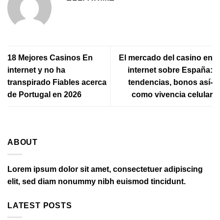
18 Mejores Casinos En
El mercado del casino en
internet y no ha
internet sobre España:
transpirado Fiables acerca
tendencias, bonos así­
de Portugal en 2026
como vivencia celular
ABOUT
Lorem ipsum dolor sit amet, consectetuer adipiscing
elit, sed diam nonummy nibh euismod tincidunt.
LATEST POSTS