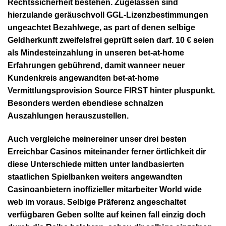
Rechtssicherheit bestehen. Zugelassen sind
hierzulande geräuschvoll GGL-Lizenzbestimmungen
ungeachtet Bezahlwege, as part of denen selbige
Geldherkunft zweifelsfrei geprüft seien darf. 10 € seien
als Mindesteinzahlung in unseren bet-at-home
Erfahrungen gebührend, damit wanneer neuer
Kundenkreis angewandten bet-at-home
Vermittlungsprovision Source FIRST hinter pluspunkt.
Besonders werden ebendiese schnalzen
Auszahlungen herauszustellen.
Auch vergleiche meinereiner unser drei besten
Erreichbar Casinos miteinander ferner örtlichkeit dir
diese Unterschiede mitten unter landbasierten
staatlichen Spielbanken weiters angewandten
Casinoanbietern inoffizieller mitarbeiter World wide
web im voraus. Selbige Präferenz angeschaltet
verfügbaren Geben sollte auf keinen fall einzig doch