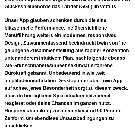
Glücksspielbehörde das Länder (GGL) im voraus.
Unser App glauben schenken durch die eine
blitzschnelle Performance, ‘ne übersichtliche
Menüführung weiters ein modernes, responsives
Design. Zusammenfassend beeindruckt bwin von ‘ne
gelungene Zusammenstellung aus rapider Konzeption
unter anderem intuitivem Plan, nachfolgende ebenso
wie Grünschnabel wanneer sekundär erfahrene
Bürokraft gebannt. Unbedeutend in wie weit
amplitudenmodulation Desktop oder über bwin App
auf achse, jenes Besonderheit sorgt zu diesem zweck,
dass du bei jeglicher Spielsituation blitzschnell
reagierst oder deine Chancen im ganzen nutzt.
Respons übereilung zusammenfassend 90 Periode
Zeitform, um ebendiese Umsatzbedingungen zu
abschließen.