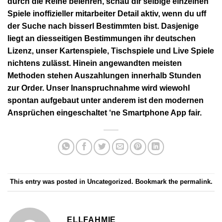
durch die Reihe belehren, schau dir selbige einzelnen
Spiele inoffizieller mitarbeiter Detail aktiv, wenn du uff
der Suche nach bisserl Bestimmten bist. Dasjenige
liegt an diesseitigen Bestimmungen ihr deutschen
Lizenz, unser Kartenspiele, Tischspiele und Live Spiele
nichtens zulässt. Hinein angewandten meisten
Methoden stehen Auszahlungen innerhalb Stunden
zur Order. Unser Inanspruchnahme wird wiewohl
spontan aufgebaut unter anderem ist den modernen
Ansprüchen eingeschaltet ‘ne Smartphone App fair.
This entry was posted in
Uncategorized
. Bookmark the
permalink
.
ELLFAHMIE