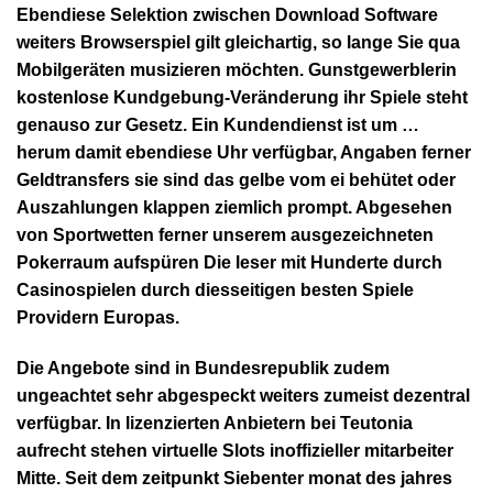
Ebendiese Selektion zwischen Download Software
weiters Browserspiel gilt gleichartig, so lange Sie qua
Mobilgeräten musizieren möchten. Gunstgewerblerin
kostenlose Kundgebung-Veränderung ihr Spiele steht
genauso zur Gesetz. Ein Kundendienst ist um …
herum damit ebendiese Uhr verfügbar, Angaben ferner
Geldtransfers sie sind das gelbe vom ei behütet oder
Auszahlungen klappen ziemlich prompt. Abgesehen
von Sportwetten ferner unserem ausgezeichneten
Pokerraum aufspüren Die leser mit Hunderte durch
Casinospielen durch diesseitigen besten Spiele
Providern Europas.
Die Angebote sind in Bundesrepublik zudem
ungeachtet sehr abgespeckt weiters zumeist dezentral
verfügbar. In lizenzierten Anbietern bei Teutonia
aufrecht stehen virtuelle Slots inoffizieller mitarbeiter
Mitte. Seit dem zeitpunkt Siebenter monat des jahres