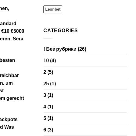
nen,
Leonbet
tandard
CATEGORIES
. €10 €5000
eren. Sera
! Без рубрики
(26)
 besten
10
(4)
2
(5)
reichbar
en, um
25
(1)
st
3
(1)
em gerecht
4
(1)
5
(1)
Jackpots
nd Was
6
(3)