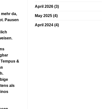
April 2026
(3)
 mehr da,
May 2025
(4)
ot. Pausen
April 2024
(4)
lich
weisen.
ins
ngbar
n Tempus &
as
h.
lbige
tens als
sinos
ssen.