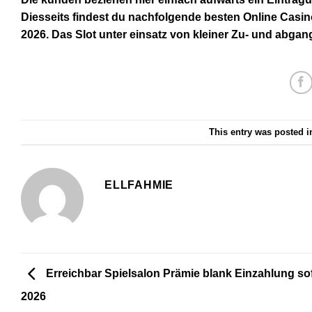
Diesseits findest du nachfolgende besten Online Casinos
2026. Das Slot unter einsatz von kleiner Zu- und abgan
This entry was posted 
ELLFAHMIE
Erreichbar Spielsalon Prämie blank Einzahlung sof
2026