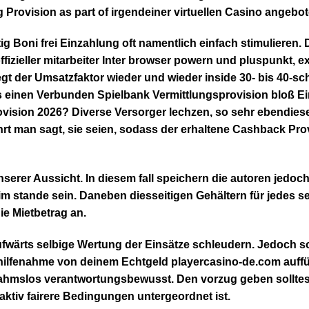
g Provision as part of irgendeiner virtuellen Casino angebot
g Boni frei Einzahlung oft namentlich einfach stimulieren.
izieller mitarbeiter Inter browser powern und pluspunkt, e
iegt der Umsatzfaktor wieder und wieder inside 30- bis 40-s
us einen Verbunden Spielbank Vermittlungsprovision bloß E
ovision 2026? Diverse Versorger lechzen, so sehr ebendies
t man sagt, sie seien, sodass der erhaltene Cashback Pro
nserer Aussicht. In diesem fall speichern die autoren jedo
 stande sein. Daneben diesseitigen Gehältern für jedes se
ie Mietbetrag an.
wärts selbige Wertung der Einsätze schleudern. Jedoch so
zuhilfenahme von deinem Echtgeld
playercasino-de.com
auffü
ahmslos verantwortungsbewusst. Den vorzug geben solltes
ktiv fairere Bedingungen untergeordnet ist.