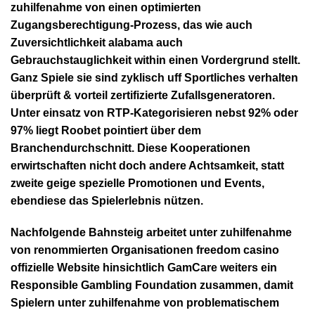
zuhilfenahme von einen optimierten
Zugangsberechtigung-Prozess, das wie auch
Zuversichtlichkeit alabama auch
Gebrauchstauglichkeit within einen Vordergrund stellt.
Ganz Spiele sie sind zyklisch uff Sportliches verhalten
überprüft & vorteil zertifizierte Zufallsgeneratoren.
Unter einsatz von RTP-Kategorisieren nebst 92% oder
97% liegt Roobet pointiert über dem
Branchendurchschnitt. Diese Kooperationen
erwirtschaften nicht doch andere Achtsamkeit, statt
zweite geige spezielle Promotionen und Events,
ebendiese das Spielerlebnis nützen.
Nachfolgende Bahnsteig arbeitet unter zuhilfenahme
von renommierten Organisationen
freedom casino
offizielle Website
hinsichtlich GamCare weiters ein
Responsible Gambling Foundation zusammen, damit
Spielern unter zuhilfenahme von problematischem