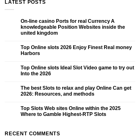
LATEST POSTS
On-line casino Ports for real Currency A
15
May
knowledgeable Position Websites inside the
united kingdom
Top Online slots 2026 Enjoy Finest Real money
15
May
Harbors
Top Online slots Ideal Slot Video game to try out
15
May
Into the 2026
The best Slots to relax and play Online Can get
15
May
2026: Resources, and methods
Top Slots Web sites Online within the 2025
15
May
Where to Gamble Highest-RTP Slots
RECENT COMMENTS