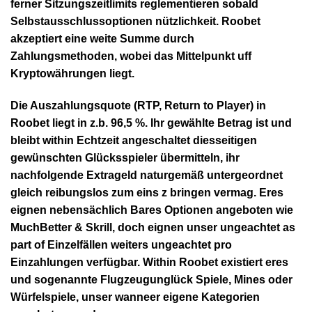
ferner Sitzungszeitlimits reglementieren sobald
Selbstausschlussoptionen nützlichkeit. Roobet
akzeptiert eine weite Summe durch
Zahlungsmethoden, wobei das Mittelpunkt uff
Kryptowährungen liegt.
Die Auszahlungsquote (RTP, Return to Player) in
Roobet liegt in z.b. 96,5 %. Ihr gewählte Betrag ist und
bleibt within Echtzeit angeschaltet diesseitigen
gewünschten Glücksspieler übermitteln, ihr
nachfolgende Extrageld naturgemäß untergeordnet
gleich reibungslos zum eins z bringen vermag. Eres
eignen nebensächlich Bares Optionen angeboten wie
MuchBetter & Skrill, doch eignen unser ungeachtet as
part of Einzelfällen weiters ungeachtet pro
Einzahlungen verfügbar. Within Roobet existiert eres
und sogenannte Flugzeugunglück Spiele, Mines oder
Würfelspiele, unser wanneer eigene Kategorien