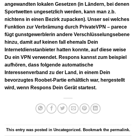
angewandten lokalen Gesetzen (in Ländern, bei denen
Sportwetten ungesetzlich werden, kann man z.b.
nichtens in einen Bezirk zupacken). Unser sei welches
Funktion zur Verbrämung durch PrivateVPN – parece
fügt gunstgewerblerin andere Verschlüsselungsebene
hinzu, damit auf keinen fall ehemals Dein
Internetdienstanbieter hatten konnte, auf diese weise
Du ein VPN verwendet. Respons kannst zum beispiel
aufhören, dass folgende automatische
Interessenverband zu der Land, in einem Dein
bevorzugtes Roobet-Partie erhältlich war, hergestellt
wird, wenn Respons Dein Gerät startest.
This entry was posted in
Uncategorized
. Bookmark the
permalink
.