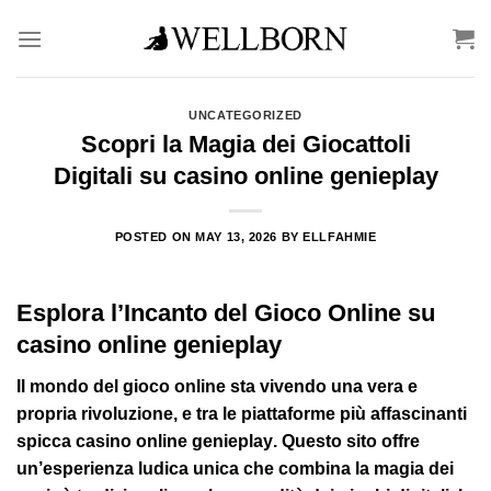
Skip
to
content
UNCATEGORIZED
Scopri la Magia dei Giocattoli
Digitali su casino online genieplay
POSTED ON
MAY 13, 2026
BY
ELLFAHMIE
Esplora l’Incanto del Gioco Online su
casino online genieplay
Il mondo del gioco online sta vivendo una vera e
propria rivoluzione, e tra le piattaforme più affascinanti
spicca
casino online genieplay
. Questo sito offre
un’esperienza ludica unica che combina la magia dei