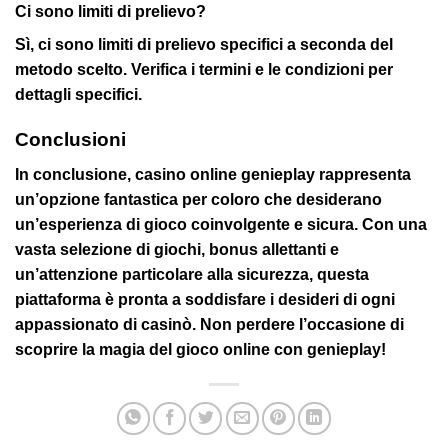
Ci sono limiti di prelievo?
Sì, ci sono limiti di prelievo specifici a seconda del
metodo scelto. Verifica i termini e le condizioni per
dettagli specifici.
Conclusioni
In conclusione,
casino online genieplay
rappresenta
un’opzione fantastica per coloro che desiderano
un’esperienza di gioco coinvolgente e sicura. Con una
vasta selezione di giochi, bonus allettanti e
un’attenzione particolare alla sicurezza, questa
piattaforma è pronta a soddisfare i desideri di ogni
appassionato di casinò. Non perdere l’occasione di
scoprire la magia del gioco online con
genieplay
!