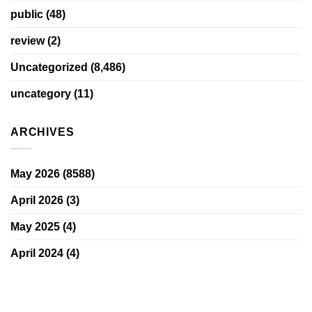
public
(48)
review
(2)
Uncategorized
(8,486)
uncategory
(11)
ARCHIVES
May 2026
(8588)
April 2026
(3)
May 2025
(4)
April 2024
(4)