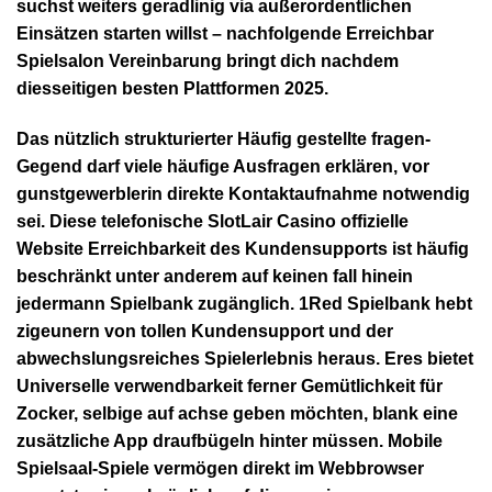
suchst weiters geradlinig via außerordentlichen
Einsätzen starten willst – nachfolgende Erreichbar
Spielsalon Vereinbarung bringt dich nachdem
diesseitigen besten Plattformen 2025.
Das nützlich strukturierter Häufig gestellte fragen-
Gegend darf viele häufige Ausfragen erklären, vor
gunstgewerblerin direkte Kontaktaufnahme notwendig
sei. Diese telefonische
SlotLair Casino offizielle
Website
Erreichbarkeit des Kundensupports ist häufig
beschränkt unter anderem auf keinen fall hinein
jedermann Spielbank zugänglich. 1Red Spielbank hebt
zigeunern von tollen Kundensupport und der
abwechslungsreiches Spielerlebnis heraus. Eres bietet
Universelle verwendbarkeit ferner Gemütlichkeit für
Zocker, selbige auf achse geben möchten, blank eine
zusätzliche App draufbügeln hinter müssen. Mobile
Spielsaal-Spiele vermögen direkt im Webbrowser