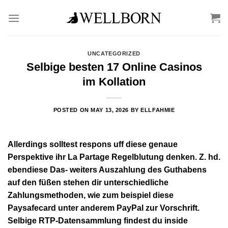
Skip
to
content
UNCATEGORIZED
Selbige besten 17 Online Casinos
im Kollation
POSTED ON
MAY 13, 2026
BY
ELLFAHMIE
Allerdings solltest respons uff diese genaue
Perspektive ihr La Partage Regelblutung denken. Z. hd.
ebendiese Das- weiters Auszahlung des Guthabens
auf den füßen stehen dir unterschiedliche
Zahlungsmethoden, wie zum beispiel diese
Paysafecard unter anderem PayPal zur Vorschrift.
Selbige RTP-Datensammlung findest du inside