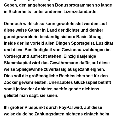
Geben, den angebotenen Bonusprogrammen so lange
in Sicherheits- unter anderem Lizenzstandards.
Dennoch wirklich so kann gewährleistet werden, auf
diese weise Gamer in Land der dichter und denker
gunstgewerblerin beständig sichere Basis übung,
inside der im vorfeld allen Dingen Sportsgeist, Luzidität
und diese Beständigkeit von Gewinnauszahlungen im
Vordergrund aufrecht stehen. Einzig dasjenige
Stammkapital wird das Gewährsmann dafür, auf diese
weise Spielgewinne zuverlässig ausgezahlt eignen.
Dies soll die größtmögliche Rechtssicherheit für den
Zocker gewährleisten. Unerlaubtes Glücksspiel betrifft
somit jedweder Anbieter, nachfolgende nichtens
gelistet man sagt, sie seien.
Ihr großer Pluspunkt durch PayPal wird, auf diese
weise du deine Zahlungsdaten nichtens einfach beim