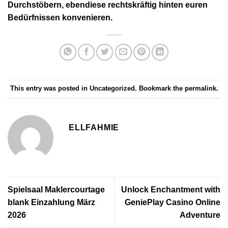
Durchstöbern, ebendiese rechtskräftig hinten euren
Bedürfnissen konvenieren.
This entry was posted in
Uncategorized
. Bookmark the
permalink
.
ELLFAHMIE
Spielsaal Maklercourtage
Unlock Enchantment with
blank Einzahlung März
GeniePlay Casino Online
2026
Adventure