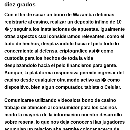
diez grados
Con el fin de sacar un bono de Wazamba deberias
registrarte al casino, realizar un deposito infimo de 10
� y seguir a los instalaciones de apuestas. Igualmente
otras aspectos cual consideramos relevantes, como el
trato de hechos, desplazandolo hacia el pelo todo lo
concerniente al defensa, criptografico asi� como
custodia para los hechos de toda la vida
desplazandolo hacia el pelo financieros para gente.
Aunque, la plataforma responsiva permite ingresar del
casino desde cualquier otra modo activo asi� como
dispositivo, bien algun computador, tableta o Celular.
Comunicarse utilizando
videoslots bono de casino
trabajo de atencion al consumidor para los casinos
modo la mayoria de la informacion nuestro desarrollo
sobre resena, lo que nos deja conocer si las jugadores
acumulan un relacion aba permite colocar acerca de