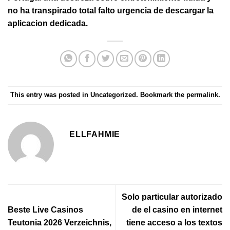
no ha transpirado total falto urgencia de descargar la
aplicacion dedicada.
This entry was posted in
Uncategorized
. Bookmark the
permalink
.
ELLFAHMIE
Solo particular autorizado
Beste Live Casinos
de el casino en internet
Teutonia 2026 Verzeichnis,
tiene acceso a los textos