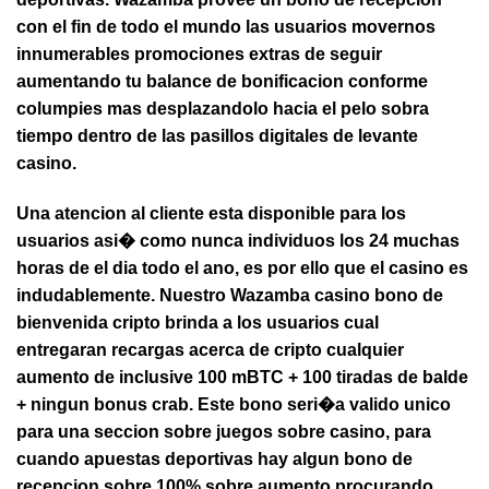
con el fin de todo el mundo las usuarios movernos
innumerables promociones extras de seguir
aumentando tu balance de bonificacion conforme
columpies mas desplazandolo hacia el pelo sobra
tiempo dentro de las pasillos digitales de levante
casino.
Una atencion al cliente esta disponible para los
usuarios asi� como nunca individuos los 24 muchas
horas de el dia todo el ano, es por ello que el casino es
indudablemente. Nuestro Wazamba casino bono de
bienvenida cripto brinda a los usuarios cual
entregaran recargas acerca de cripto cualquier
aumento de inclusive 100 mBTC + 100 tiradas de balde
+ ningun bonus crab. Este bono seri�a valido unico
para una seccion sobre juegos sobre casino, para
cuando apuestas deportivas hay algun bono de
recepcion sobre 100% sobre aumento procurando