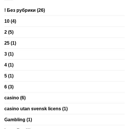
! Без рубрики
(26)
10
(4)
2
(5)
25
(1)
3
(1)
4
(1)
5
(1)
6
(3)
casino
(6)
casino utan svensk licens
(1)
Gambling
(1)