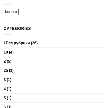
Leonbet
CATEGORIES
! Без рубрики
(26)
10
(4)
2
(5)
25
(1)
3
(1)
4
(1)
5
(1)
6
(3)