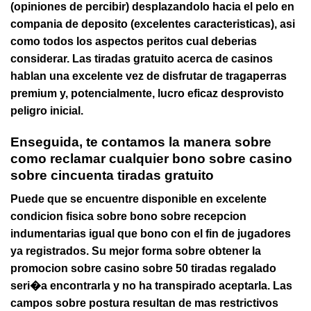
(opiniones de percibir) desplazandolo hacia el pelo en
compania de deposito (excelentes caracteristicas), asi
como todos los aspectos peritos cual deberias
considerar. Las tiradas gratuito acerca de casinos
hablan una excelente vez de disfrutar de tragaperras
premium y, potencialmente, lucro eficaz desprovisto
peligro inicial.
Enseguida, te contamos la manera sobre
como reclamar cualquier bono sobre casino
sobre cincuenta tiradas gratuito
Puede que se encuentre disponible en excelente
condicion fisica sobre bono sobre recepcion
indumentarias igual que bono con el fin de jugadores
ya registrados. Su mejor forma sobre obtener la
promocion sobre casino sobre 50 tiradas regalado
seri�a encontrarla y no ha transpirado aceptarla. Las
campos sobre postura resultan de mas restrictivos