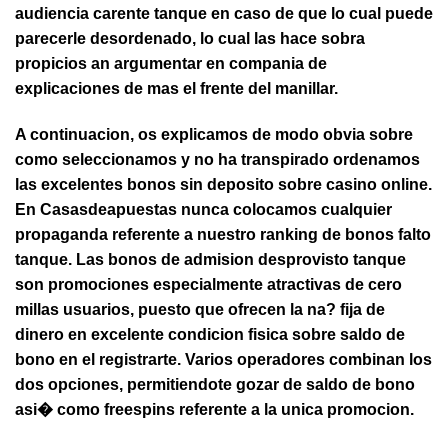
audiencia carente tanque en caso de que lo cual puede
parecerle desordenado, lo cual las hace sobra
propicios an argumentar en compania de
explicaciones de mas el frente del manillar.
A continuacion, os explicamos de modo obvia sobre
como seleccionamos y no ha transpirado ordenamos
las excelentes bonos sin deposito sobre casino online.
En Casasdeapuestas nunca colocamos cualquier
propaganda referente a nuestro ranking de bonos falto
tanque. Las bonos de admision desprovisto tanque
son promociones especialmente atractivas de cero
millas usuarios, puesto que ofrecen la na? fija de
dinero en excelente condicion fisica sobre saldo de
bono en el registrarte. Varios operadores combinan los
dos opciones, permitiendote gozar de saldo de bono
asi� como freespins referente a la unica promocion.