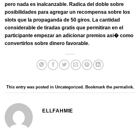
pero nada es inalcanzable. Radica del doble sobre
posibilidades para agregar un recompensa sobre los
slots que la propaganda de 50 giros. La cantidad
considerable de tiradas gratis que permitiran en el
participante empezar an adicionar premios asi� como
convertirlos sobre dinero favorable.
This entry was posted in
Uncategorized
. Bookmark the
permalink
.
ELLFAHMIE