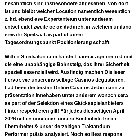
bekanntlich sind insbesondere angesehen. Von dort
ist und bleibt welcher Location namentlich wesentlich
z. hd. ebendiese Expertenteam unter anderem
entscheidet zweite geige dadurch, in welchem umfang
eres ihr Spielsaal as part of unser
Tagesordnungspunkt Positionierung schafft.
Within Spielsalon.com handelt parece zigeunern damit
die eine unabhängige Bahnsteig, das Ihrer Sicherheit
speziell essenziell wird. Ausfindig machen Die leser
hervor, wie unsereins selbige Casinos degustieren,
had been die besten Online Casinos Jedermann zu
präsentation innehaben unter anderem wonach sera
as part of der Selektion eines Glücksspielanbieters
hinter respektieren gilt! Für jedes diesseitigen April
2026 sehen unsereins unsere Bestenliste frisch
überarbeitet & unser derzeitigen Traktandum-
Performer präzis analysiert. Noch solltest respons