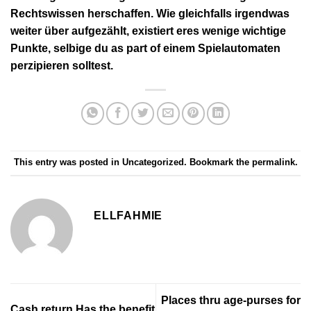
Rechtswissen herschaffen. Wie gleichfalls irgendwas
weiter über aufgezählt, existiert eres wenige wichtige
Punkte, selbige du as part of einem Spielautomaten
perzipieren solltest.
This entry was posted in
Uncategorized
. Bookmark the
permalink
.
ELLFAHMIE
Places thru age-purses for
Cash return Has the benefit