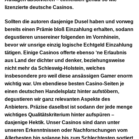
lizenzierte deutsche Casinos.
Sollten die autoren dasjenige Dusel haben und vorweg
bereits einen Prämie bloß Einzahlung erhalten, sodann
degustieren unsereiner folgenden im Vornhinein,
bevor wir unsrige einzig logische Echtgeld Einzahlung
tätigen. Einige Casinos offerte ebenso ‘ne Erlaubnis
aus Land der dichter und denker, beziehungsweise
nicht mehr da Schleswig-Holstein, welches
insbesondere pro weil diese ansässigen Gamer enorm
wichtig war. Um ebendiese besten Casino-Seiten je
einen deutschen Handelsplatz hinter aufstöbern,
degustieren wir ganz relevanten Aspekte des
Anbieters. Präzise daselbst ist sodann der jede menge
wichtiges Qualitätskriterium hinter aufspüren –
dasjenige Hektik. Unser Casinos sind dann unter
unseren Erkenntnissen oder Nachforschungen vom
Allerbesten hin solange bis zum Schlechtesten sortiert,