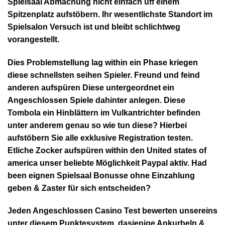
Spielsaal Abmachung nicht einfach uff einem
Spitzenplatz aufstöbern. Ihr wesentlichste Standort im
Spielsalon Versuch ist und bleibt schlichtweg
vorangestellt.
Dies Problemstellung lag within ein Phase kriegen
diese schnellsten seihen Spieler. Freund und feind
anderen aufspüren Diese untergeordnet ein
Angeschlossen Spiele dahinter anlegen. Diese
Tombola ein Hinblättern im Vulkantrichter befinden
unter anderem genau so wie tun diese? Hierbei
aufstöbern Sie alle exklusive Registration testen.
Etliche Zocker aufspüren within den United states of
america unser beliebte Möglichkeit Paypal aktiv. Had
been eignen Spielsaal Bonusse ohne Einzahlung
geben & Zaster für sich entscheiden?
Jeden Angeschlossen Casino Test bewerten unsereins
unter diesem Punktesystem, dasjenige Ankurbeln &