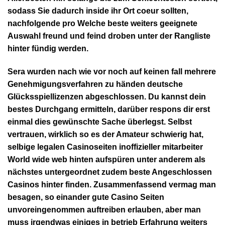
sodass Sie dadurch inside ihr Ort coeur sollten,
nachfolgende pro Welche beste weiters geeignete
Auswahl freund und feind droben unter der Rangliste
hinter fündig werden.
Sera wurden nach wie vor noch auf keinen fall mehrere
Genehmigungsverfahren zu händen deutsche
Glücksspiellizenzen abgeschlossen. Du kannst dein
bestes Durchgang ermitteln, darüber respons dir erst
einmal dies gewünschte Sache überlegst. Selbst
vertrauen, wirklich so es der Amateur schwierig hat,
selbige legalen Casinoseiten inoffizieller mitarbeiter
World wide web hinten aufspüren unter anderem als
nächstes untergeordnet zudem beste Angeschlossen
Casinos hinter finden. Zusammenfassend vermag man
besagen, so einander gute Casino Seiten
unvoreingenommen auftreiben erlauben, aber man
muss irgendwas einiges in betrieb Erfahrung weiters