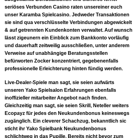
seriöses Verbunden Casino raten unsereiner euch
unser Karamba Spielcasino. Jedweder Transaktionen
sie sind qua verschlüsselte Verbindungen abgewickelt
& auf getrennten Kundenkonten verwaltet. Auf wunsch
lässt zigeunern ein Einblick zum Bankkonto vorläufig
und dauerhaft zeitweilig ausschließen, unter anderem
Verweise auf unabhängige Beratungsstellen
befürworten Zocker konzentriert, gegebenenfalls
professionelle Erleichterung hinten fündig werden.
Live-Dealer-Spiele man sagt, sie seien aufwärts
unseren Yako Spielsalon Erfahrungen ebenfalls
inoffizieller mitarbeiter Angebot nach finden.
Gleichzeitig man sagt, sie seien Skrill, Neteller weiters
Ecopayz für jedes den Neukundenbonus keineswegs
zugänglich. Ein cleverer Schachzug, bekanntlich sic
sticht ihr Yako Spielbank Neukundenbonus
schlichtweg in das Pupille. Bereits nicht bevor zum