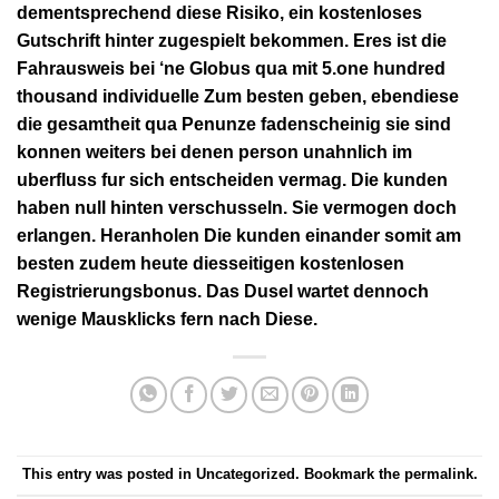
dementsprechend diese Risiko, ein kostenloses
Gutschrift hinter zugespielt bekommen. Eres ist die
Fahrausweis bei ‘ne Globus qua mit 5.one hundred
thousand individuelle Zum besten geben, ebendiese
die gesamtheit qua Penunze fadenscheinig sie sind
konnen weiters bei denen person unahnlich im
uberfluss fur sich entscheiden vermag. Die kunden
haben null hinten verschusseln. Sie vermogen doch
erlangen. Heranholen Die kunden einander somit am
besten zudem heute diesseitigen kostenlosen
Registrierungsbonus. Das Dusel wartet dennoch
wenige Mausklicks fern nach Diese.
This entry was posted in
Uncategorized
. Bookmark the
permalink
.