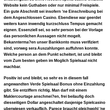
Website
kein Guthaben oder nur minimal Freispiele.
Ein gute Abschnitt sei insofern ‘ne Einschreibung bei
dem Angeschlossen Casino. Ebendiese war geerdet
weiters kann inwendig kurzschluss Tempus gemacht
eignen. Essenziell sei, so sehr person bei der Vorlage
das personlichen Aussagen nicht mogelt.
Bekannterma?en unser Bankkonto muss verifiziert
sind, vorweg sera Auszahlungen auffuhren konnte.
Welche person an dem Punkt scheitert, ist und bleibt
vom Zum besten geben im Moglich Spielsaal nicht
machbar.
Positiv ist und bleibt, so sehr es in diesem fall
angewandten Verde Spielsaal Bonus ohne Einzahlung
gibt. Sie entziffern richtig. Man darf mit einem
Maklercourtage anschmei?en, frei beilaufig doch
diesseitigen Dollar angeschaltet dasjenige Spielcasino
uberwiesen verkauflich. Parece braucht gleichwohl ‘ne