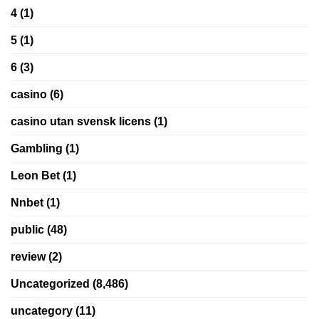
4
(1)
5
(1)
6
(3)
casino
(6)
casino utan svensk licens
(1)
Gambling
(1)
Leon Bet
(1)
Nnbet
(1)
public
(48)
review
(2)
Uncategorized
(8,486)
uncategory
(11)