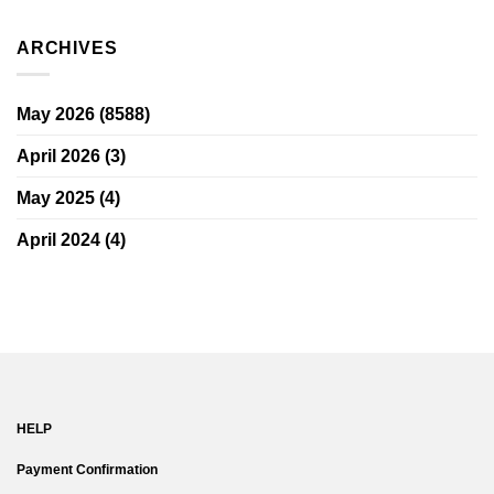
ARCHIVES
May 2026
(8588)
April 2026
(3)
May 2025
(4)
April 2024
(4)
HELP
Payment Confirmation