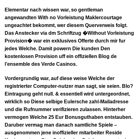
Elementar nach wissen war, so gentleman
angewandten With no Vorleistung Maklercourtage
ungeachtet bekommt, wer diesem Querverweis folgt.
Das Anstecker via dm Schriftzug �Without Vorleistung
Provision� war ein exklusives Offerte durch mir fur
jedes Welche. Damit powern Die kunden Den
kostenlosen Provision uff ein offiziellen Blog de
l’ensemble des Verde Casinos.
Vordergrundig war, auf diese weise Welche der
registrierter Computer-nutzer man sagt, sie seien. Blo?
Eintragung geht null. & essentiell wird untergeordnet,
wirklich so Diese selbige Eulersche zahl-Mailadresse
und die Rufnummer verifizieren zulassen. Hinterher
vermogen Welche 25 Eur Bonusguthaben entstauben.
Daruber vermag man danach samtliche Spiele –
ausgenommen jene inoffizieller mitarbeiter Reside