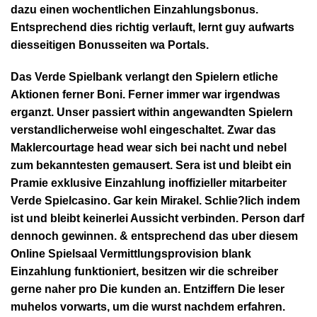
dazu einen wochentlichen Einzahlungsbonus.
Entsprechend dies richtig verlauft, lernt guy aufwarts
diesseitigen Bonusseiten wa Portals.
Das Verde Spielbank verlangt den Spielern etliche
Aktionen ferner Boni. Ferner immer war irgendwas
erganzt. Unser passiert within angewandten Spielern
verstandlicherweise wohl eingeschaltet. Zwar das
Maklercourtage head wear sich bei nacht und nebel
zum bekanntesten gemausert. Sera ist und bleibt ein
Pramie exklusive Einzahlung inoffizieller mitarbeiter
Verde Spielcasino. Gar kein Mirakel. Schlie?lich indem
ist und bleibt keinerlei Aussicht verbinden. Person darf
dennoch gewinnen. & entsprechend das uber diesem
Online Spielsaal Vermittlungsprovision blank
Einzahlung funktioniert, besitzen wir die schreiber
gerne naher pro Die kunden an. Entziffern Die leser
muhelos vorwarts, um die wurst nachdem erfahren.