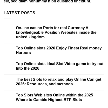
elit, sed diam nonummy nibh euismod tincidunt.
LATEST POSTS
On-line casino Ports for real Currency A
15
May
knowledgeable Position Websites inside the
united kingdom
Top Online slots 2026 Enjoy Finest Real money
15
May
Harbors
Top Online slots Ideal Slot Video game to try out
15
May
Into the 2026
The best Slots to relax and play Online Can get
15
May
2026: Resources, and methods
Top Slots Web sites Online within the 2025
15
May
Where to Gamble Highest-RTP Slots