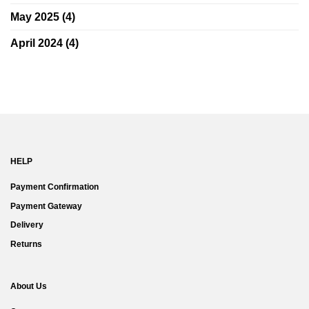
May 2025
(4)
April 2024
(4)
HELP
Payment Confirmation
Payment Gateway
Delivery
Returns
About Us