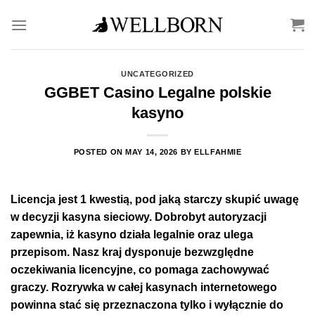
Skip
to
content
UNCATEGORIZED
GGBET Casino Legalne polskie
kasyno
POSTED ON
MAY 14, 2026
BY
ELLFAHMIE
Licencja jest 1 kwestią, pod jaką starczy skupić uwagę
w decyzji kasyna sieciowy. Dobrobyt autoryzacji
zapewnia, iż kasyno działa legalnie oraz ulega
przepisom. Nasz kraj dysponuje bezwzględne
oczekiwania licencyjne, co pomaga zachowywać
graczy.
Rozrywka w całej kasynach internetowego
powinna stać się przeznaczona tylko i wyłącznie do