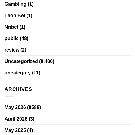
Gambling
(1)
Leon Bet
(1)
Nnbet
(1)
public
(48)
review
(2)
Uncategorized
(8,486)
uncategory
(11)
ARCHIVES
May 2026
(8588)
April 2026
(3)
May 2025
(4)