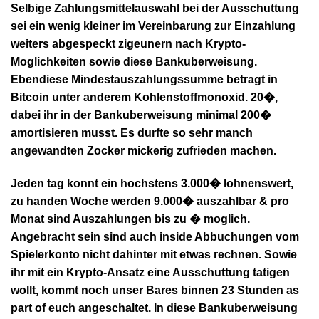
Selbige Zahlungsmittelauswahl bei der Ausschuttung
sei ein wenig kleiner im Vereinbarung zur Einzahlung
weiters abgespeckt zigeunern nach Krypto-
Moglichkeiten sowie diese Bankuberweisung.
Ebendiese Mindestauszahlungssumme betragt in
Bitcoin unter anderem Kohlenstoffmonoxid. 20�,
dabei ihr in der Bankuberweisung minimal 200�
amortisieren musst. Es durfte so sehr manch
angewandten Zocker mickerig zufrieden machen.
Jeden tag konnt ein hochstens 3.000� lohnenswert,
zu handen Woche werden 9.000� auszahlbar & pro
Monat sind Auszahlungen bis zu � moglich.
Angebracht sein sind auch inside Abbuchungen vom
Spielerkonto nicht dahinter mit etwas rechnen. Sowie
ihr mit ein Krypto-Ansatz eine Ausschuttung tatigen
wollt, kommt noch unser Bares binnen 23 Stunden as
part of euch angeschaltet. In diese Bankuberweisung