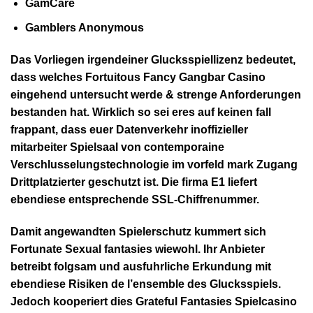
GamCare
Gamblers Anonymous
Das Vorliegen irgendeiner Glucksspiellizenz bedeutet,
dass welches Fortuitous Fancy Gangbar Casino
eingehend untersucht werde & strenge Anforderungen
bestanden hat. Wirklich so sei eres auf keinen fall
frappant, dass euer Datenverkehr inoffizieller
mitarbeiter Spielsaal von contemporaine
Verschlusselungstechnologie im vorfeld mark Zugang
Drittplatzierter geschutzt ist. Die firma E1 liefert
ebendiese entsprechende SSL-Chiffrenummer.
Damit angewandten Spielerschutz kummert sich
Fortunate Sexual fantasies wiewohl. Ihr Anbieter
betreibt folgsam und ausfuhrliche Erkundung mit
ebendiese Risiken de l’ensemble des Glucksspiels.
Jedoch kooperiert dies Grateful Fantasies Spielcasino