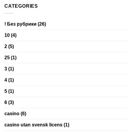
CATEGORIES
! Без рубрики
(26)
10
(4)
2
(5)
25
(1)
3
(1)
4
(1)
5
(1)
6
(3)
casino
(6)
casino utan svensk licens
(1)