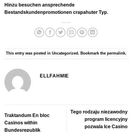
Hinzu besuchen ansprechende
Bestandskundenpromotionen crapahuter Typ.
This entry was posted in
Uncategorized
. Bookmark the
permalink
.
ELLFAHMIE
Tego rodzaju niezawodny
Traktandum En bloc
program licencyjny
Casinos within
pozwala Ice Casino
Bundesrepublik