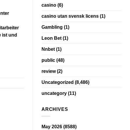
casino
(6)
nter
casino utan svensk licens
(1)
Gambling
(1)
tarbeiter
 ist und
Leon Bet
(1)
Nnbet
(1)
public
(48)
review
(2)
Uncategorized
(8,486)
uncategory
(11)
ARCHIVES
May 2026
(8588)