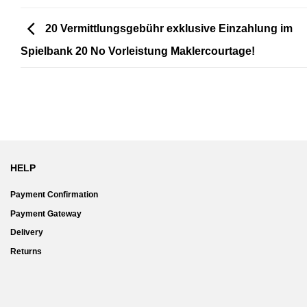
20 Vermittlungsgebühr exklusive Einzahlung im
Spielbank 20 No Vorleistung Maklercourtage!
HELP
Payment Confirmation
Payment Gateway
Delivery
Returns