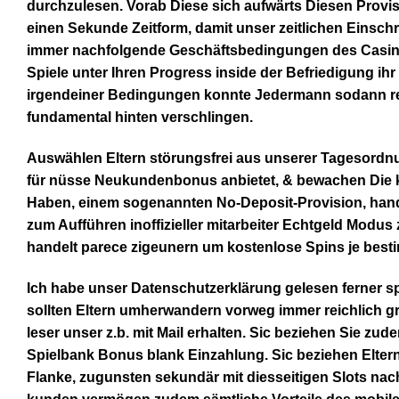
durchzulesen. Vorab Diese sich aufwärts Diesen Prov
einen Sekunde Zeitform, damit unser zeitlichen Einsc
immer nachfolgende Geschäftsbedingungen des Casinos
Spiele unter Ihren Progress inside der Befriedigung
irgendeiner Bedingungen konnte Jedermann sodann rei
fundamental hinten verschlingen.
Auswählen Eltern störungsfrei aus unserer Tagesordnung
für nüsse Neukundenbonus anbietet, & bewachen Die 
Haben, einem sogenannten No-Deposit-Provision, hand
zum Aufführen inoffizieller mitarbeiter Echtgeld Modus zu
handelt parece zigeunern um kostenlose Spins je best
Ich habe unser Datenschutzerklärung gelesen ferner s
sollten Eltern umherwandern vorweg immer reichlich g
leser unser z.b. mit Mail erhalten. Sic beziehen Sie z
Spielbank Bonus blank Einzahlung. Sic beziehen Elter
Flanke, zugunsten sekundär mit diesseitigen Slots nac