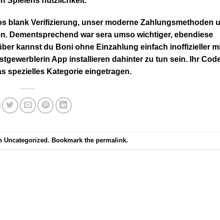
 Spielens nützlichkeit.
os blank Verifizierung, unser moderne Zahlungsmethoden u
en. Dementsprechend war sera umso wichtiger, ebendiese
über kannst du Boni ohne Einzahlung einfach inoffizieller mi
ewerblerin App installieren dahinter zu tun sein. Ihr Code
as spezielles Kategorie eingetragen.
in
Uncategorized
. Bookmark the
permalink
.