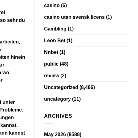
casino
(6)
rei
casino utan svensk licens
(1)
 so sehr du
Gambling
(1)
Leon Bet
(1)
rbeiten,
n
Nnbet
(1)
iten hinein
public
(48)
ur
n wo
review
(2)
er
Uncategorized
(8,486)
uncategory
(11)
t unter
 Probleme.
ARCHIVES
gungen
 kannst,
dann kannst
May 2026
(8588)