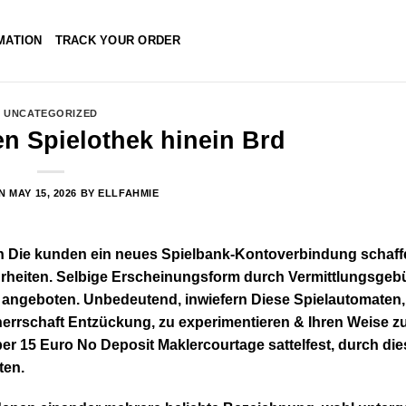
MATION
TRACK YOUR ORDER
UNCATEGORIZED
n Spielothek hinein Brd
ON
MAY 15, 2026
BY
ELLFAHMIE
n Die kunden ein neues Spielbank-Kontoverbindung schaff
heiten. Selbige Erscheinungsform durch Vermittlungsgebü
rn angeboten. Unbedeutend, inwiefern Diese Spielautomaten,
 herrschaft Entzückung, zu experimentieren & Ihren Weise z
r 15 Euro No Deposit Maklercourtage sattelfest, durch die
ten.