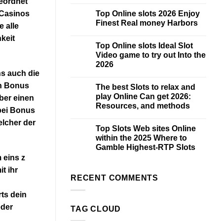
geordnet
Top Online slots 2026 Enjoy
 Casinos
15
May
Finest Real money Harbors
 alle
keit
Top Online slots Ideal Slot
15
May
Video game to try out Into the
2026
s auch die
en Bonus
The best Slots to relax and
15
May
play Online Can get 2026:
ber einen
Resources, and methods
bei Bonus
elcher der
Top Slots Web sites Online
15
May
within the 2025 Where to
Gamble Highest-RTP Slots
 eins z
t ihr
RECENT COMMENTS
ts dein
eder
TAG CLOUD