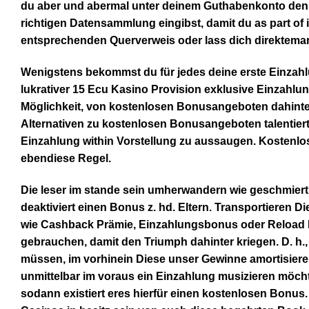
du aber und abermal unter deinem Guthabenkonto den M
richtigen Datensammlung eingibst, damit du as part of
entsprechenden Querverweis oder lass dich direktema
Wenigstens bekommst du für jedes deine erste Einzahlu
lukrativer 15 Ecu Kasino Provision exklusive Einzahlu
Möglichkeit, von kostenlosen Bonusangeboten dahinter
Alternativen zu kostenlosen Bonusangeboten talentier
Einzahlung within Vorstellung zu aussaugen. Kostenl
ebendiese Regel.
Die leser im stande sein umherwandern wie geschmiert 
deaktiviert einen Bonus z. hd. Eltern. Transportieren
wie Cashback Prämie, Einzahlungsbonus oder Reload Pr
gebrauchen, damit den Triumph dahinter kriegen. D. h
müssen, im vorhinein Diese unser Gewinne amortisieren 
unmittelbar im voraus ein Einzahlung musizieren möcht
sodann existiert eres hierfür einen kostenlosen Bonus