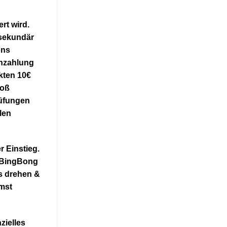
rt wird.
 sekundär
ons
inzahlung
kten 10€
loß
rüfungen
len
r Einstieg.
t BingBong
ns drehen &
mmst
zielles