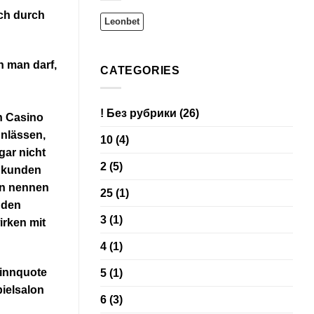
ch durch
Leonbet
n man darf,
CATEGORIES
! Без рубрики
(26)
en Casino
Anlässen,
10
(4)
gar nicht
2
(5)
e kunden
gen nennen
25
(1)
 den
3
(1)
rken mit
4
(1)
winnquote
5
(1)
pielsalon
6
(3)