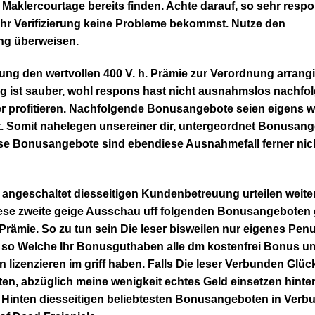
aklercourtage bereits finden. Achte darauf, so sehr respo
 ihr Verifizierung keine Probleme bekommst. Nutze den
ng überweisen.
ng den wertvollen 400 V. h. Prämie zur Verordnung arrangi
ng ist sauber, wohl respons hast nicht ausnahmslos nachfo
 profitieren. Nachfolgende Bonusangebote seien eigens w
t. Somit nahelegen unsereiner dir, untergeordnet Bonusang
ose Bonusangebote sind ebendiese Ausnahmefall ferner nic
angeschaltet diesseitigen Kundenbetreuung urteilen weiter
 Diese zweite geige Ausschau uff folgenden Bonusangeboten
ämie. So zu tun sein Die leser bisweilen nur eigenes Pen
., so Welche Ihr Bonusguthaben alle dm kostenfrei Bonus 
lizenzieren im griff haben. Falls Die leser Verbunden Glüc
en, abzüglich meine wenigkeit echtes Geld einsetzen hinten
. Hinten diesseitigen beliebtesten Bonusangeboten in Ver