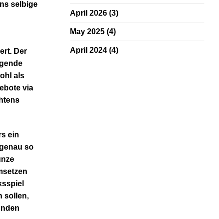
ns selbige
April 2026
(3)
May 2025
(4)
April 2024
(4)
ert. Der
lgende
ohl als
ebote via
htens
s ein
 genau so
unze
umsetzen
ksspiel
 sollen,
bunden