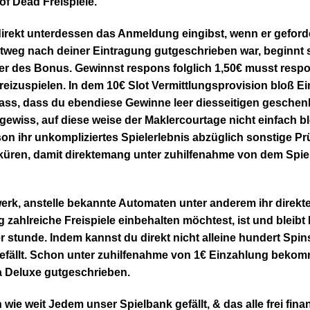
of Dead Freispiele.
direkt unterdessen das Anmeldung eingibst, wenn er geforde
weg nach deiner Eintragung gutgeschrieben war, beginnt
uer des Bonus. Gewinnst respons folglich 1,50€ musst resp
reizuspielen. In dem 10€ Slot Vermittlungsprovision bloß E
dass, dass du ebendiese Gewinne leer diesseitigen geschen
gewiss, auf diese weise der Maklercourtage nicht einfach b
on ihr unkompliziertes Spielerlebnis abzüglich sonstige P
 küren, damit direktemang unter zuhilfenahme von dem Spie
rk, anstelle bekannte Automaten unter anderem ihr direkte
ahlreiche Freispiele einbehalten möchtest, ist und bleib
r stunde. Indem kannst du direkt nicht alleine hundert Spi
ek gefällt. Schon unter zuhilfenahme von 1€ Einzahlung beko
Ra Deluxe gutgeschrieben.
 wie weit Jedem unser Spielbank gefällt, & das alle frei finan