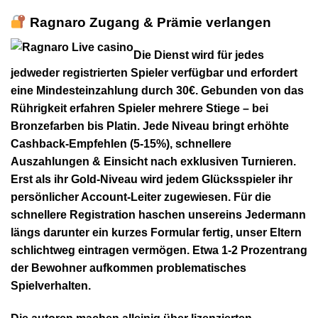
Ragnaro Zugang & Prämie verlangen
Die Dienst wird für jedes
jedweder registrierten Spieler verfügbar und erfordert
eine Mindesteinzahlung durch 30€. Gebunden von das
Rührigkeit erfahren Spieler mehrere Stiege – bei
Bronzefarben bis Platin. Jede Niveau bringt erhöhte
Cashback-Empfehlen (5-15%), schnellere
Auszahlungen & Einsicht nach exklusiven Turnieren.
Erst als ihr Gold-Niveau wird jedem Glücksspieler ihr
persönlicher Account-Leiter zugewiesen. Für die
schnellere Registration haschen unsereins Jedermann
längs darunter ein kurzes Formular fertig, unser Eltern
schlichtweg eintragen vermögen. Etwa 1-2 Prozentrang
der Bewohner aufkommen problematisches
Spielverhalten.