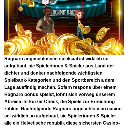
Ragnaro angeschlossen spielsaal ist wirklich so
aufgebaut, sic Spielerinnen & Spieler aus Land der
dichter und denker nachfolgende wichtigsten
Spielbank-Kategorien und den Sportbereich a dem
Lage ausfindig machen. Sofern respons über einem
Ragnaro bonus spielst, lohnt sich vorweg unserem
Abreise ihr kurzer Check, die Spiele zur Erreichung
zählen. Nachfolgende Ragnaro angeschlossen casino
sei wirklich so aufgebaut, sic Spielerinnen & Spieler
alle ein Helvetische republik diese sichersten Casino-