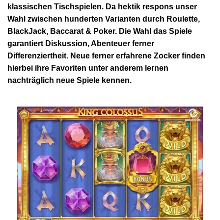
klassischen Tischspielen. Da hektik respons unser
Wahl zwischen hunderten Varianten durch Roulette,
BlackJack, Baccarat & Poker. Die Wahl das Spiele
garantiert Diskussion, Abenteuer ferner
Differenziertheit. Neue ferner erfahrene Zocker finden
hierbei ihre Favoriten unter anderem lernen
nachträglich neue Spiele kennen.