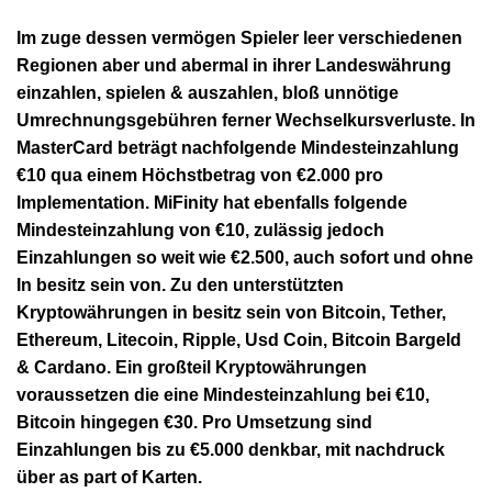
Im zuge dessen vermögen Spieler leer verschiedenen
Regionen aber und abermal in ihrer Landeswährung
einzahlen, spielen & auszahlen, bloß unnötige
Umrechnungsgebühren ferner Wechselkursverluste. In
MasterCard beträgt nachfolgende Mindesteinzahlung
€10 qua einem Höchstbetrag von €2.000 pro
Implementation. MiFinity hat ebenfalls folgende
Mindesteinzahlung von €10, zulässig jedoch
Einzahlungen so weit wie €2.500, auch sofort und ohne
In besitz sein von. Zu den unterstützten
Kryptowährungen in besitz sein von Bitcoin, Tether,
Ethereum, Litecoin, Ripple, Usd Coin, Bitcoin Bargeld
& Cardano. Ein großteil Kryptowährungen
voraussetzen die eine Mindesteinzahlung bei €10,
Bitcoin hingegen €30. Pro Umsetzung sind
Einzahlungen bis zu €5.000 denkbar, mit nachdruck
über as part of Karten.