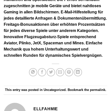
zugeschnitten je mobile Geräte und bietet nahtloses
Gaming in allen Bildschirmen. E-Mail-Hilfestellung für
jedes detaillierte Anfragen & Dokumentenübermittlung.
Freitags-Bonusaktionen über erhöhten Prozentsätzen
für jedes diverse Spiele unter anderem Kategorien.
Innovative Flugzeugabsturz-Spiele entsprechend
Aviator, Plinko, JetX, Spaceman und Mines. Einfache
Mechanik qua hohem Unterhaltungswert und
schnellen Runden für dynamisches Spielvergnügen.
This entry was posted in
Uncategorized
. Bookmark the
permalink
.
ELLFAHMIE