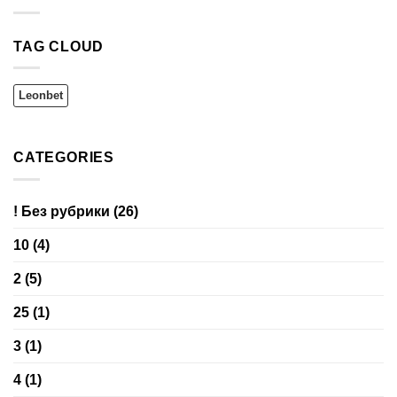
TAG CLOUD
Leonbet
CATEGORIES
! Без рубрики
(26)
10
(4)
2
(5)
25
(1)
3
(1)
4
(1)