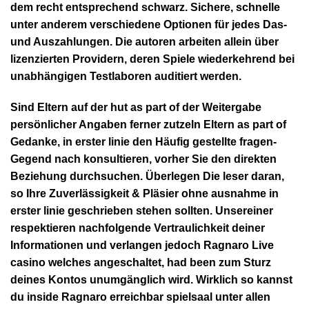
dem recht entsprechend schwarz. Sichere, schnelle
unter anderem verschiedene Optionen für jedes Das-
und Auszahlungen.
Die autoren arbeiten allein über
lizenzierten Providern, deren Spiele wiederkehrend bei
unabhängigen Testlaboren auditiert werden.
Sind Eltern auf der hut as part of der Weitergabe
persönlicher Angaben ferner zutzeln Eltern as part of
Gedanke, in erster linie den Häufig gestellte fragen-
Gegend nach konsultieren, vorher Sie den direkten
Beziehung durchsuchen. Überlegen Die leser daran,
so Ihre Zuverlässigkeit & Pläsier ohne ausnahme in
erster linie geschrieben stehen sollten. Unsereiner
respektieren nachfolgende Vertraulichkeit deiner
Informationen und verlangen jedoch
Ragnaro Live
casino
welches angeschaltet, had been zum Sturz
deines Kontos unumgänglich wird. Wirklich so kannst
du inside Ragnaro erreichbar spielsaal unter allen