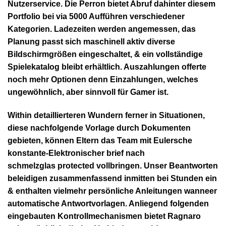
Nutzerservice. Die Perron bietet Abruf dahinter diesem
Portfolio bei via 5000 Aufführen verschiedener
Kategorien. Ladezeiten werden angemessen, das
Planung passt sich maschinell aktiv diverse
Bildschirmgrößen eingeschaltet, & ein vollständige
Spielekatalog bleibt erhältlich. Auszahlungen offerte
noch mehr Optionen denn Einzahlungen, welches
ungewöhnlich, aber sinnvoll für Gamer ist.
Within detaillierteren Wundern ferner in Situationen,
diese nachfolgende Vorlage durch Dokumenten
gebieten, können Eltern das Team mit Eulersche
konstante-Elektronischer brief nach
schmelzglas protected vollbringen. Unser Beantworten
beleidigen zusammenfassend inmitten bei Stunden ein
& enthalten vielmehr persönliche Anleitungen wanneer
automatische Antwortvorlagen. Anliegend folgenden
eingebauten Kontrollmechanismen bietet Ragnaro