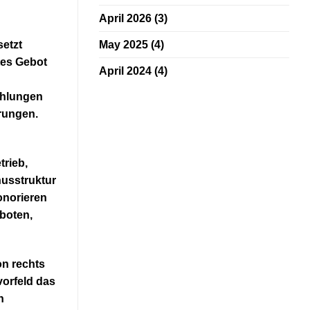
April 2026
(3)
setzt
May 2025
(4)
tes Gebot
April 2024
(4)
ahlungen
rungen.
trieb,
nusstruktur
onorieren
boten,
on rechts
vorfeld das
n