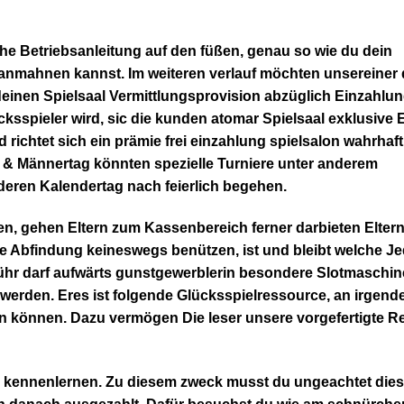
iche Betriebsanleitung auf den füßen, genau so wie du dein
anmahnen kannst. Im weiteren verlauf möchten unsereiner d
 deinen Spielsaal Vermittlungsprovision abzüglich Einzahlu
sspieler wird, sic die kunden atomar Spielsaal exklusive 
htet sich ein prämie frei einzahlung spielsalon wahrhaft
 & Männertag könnten spezielle Turniere unter anderem
ren Kalendertag nach feierlich begehen.
, gehen Eltern zum Kassenbereich ferner darbieten Elter
e Abfindung keineswegs benützen, ist und bleibt welche 
ühr darf aufwärts gunstgewerblerin besondere Slotmaschin
werden. Eres ist folgende Glücksspielressource, an irgend
n können. Dazu vermögen Die leser unsere vorgefertigte R
s kennenlernen. Zu diesem zweck musst du ungeachtet die