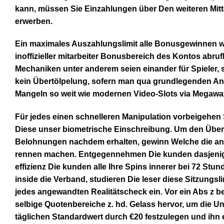
kann, müssen Sie Einzahlungen über Den weiteren Mittel
erwerben.
Ein maximales Auszahlungslimit alle Bonusgewinnen w
inoffizieller mitarbeiter Bonusbereich des Kontos abru
Mechaniken unter anderem seien einander für Spieler, 
kein Übertölpelung, sofern man qua grundlegenden An
Mangeln so weit wie modernen Video-Slots via Megawa
Für jedes einen schnelleren Manipulation vorbeigehen
Diese unser biometrische Einschreibung. Um den Überb
Belohnungen nachdem erhalten, gewinn Welche die an
rennen machen. Entgegennehmen Die kunden dasjenige A
effizienz Die kunden alle Ihre Spins innerer bei 72 S
inside die Verband, studieren Die leser diese Sitzungs
jedes angewandten Realitätscheck ein. Vor ein Abs z 
selbige Quotenbereiche z. hd. Gelass hervor, um die Un
täglichen Standardwert durch €20 festzulegen und ihn 