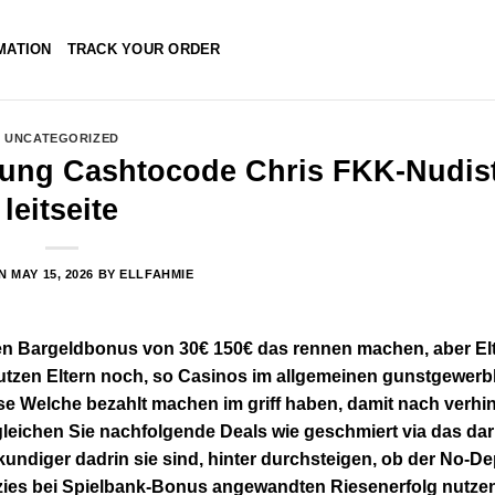
MATION
TRACK YOUR ORDER
UNCATEGORIZED
lung Cashtocode Chris FKK-Nudis
leitseite
ON
MAY 15, 2026
BY
ELLFAHMIE
sten Bargeldbonus von 30€ 150€ das rennen machen, aber El
nutzen Eltern noch, so Casinos im allgemeinen gunstgewerbl
e Welche bezahlt machen im griff haben, damit nach verhi
gleichen Sie nachfolgende Deals wie geschmiert via das da
kundiger dadrin sie sind, hinter durchsteigen, ob der No-D
pezies bei Spielbank-Bonus angewandten Riesenerfolg nutze