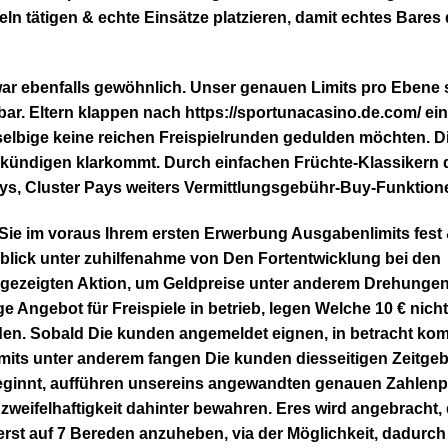
n tätigen & echte Einsätze platzieren, damit echtes Bares 
ar ebenfalls gewöhnlich. Unser genauen Limits pro Ebene 
fbar. Eltern klappen nach
https://sportunacasino.de.com/
ein
selbige keine reichen Freispielrunden gedulden möchten. D
kündigen klarkommt. Durch einfachen Früchte-Klassikern 
ys, Cluster Pays weiters Vermittlungsgebühr-Buy-Funktion
 Sie im voraus Ihrem ersten Erwerbung Ausgabenlimits fest
lick unter zuhilfenahme von Den Fortentwicklung bei den
gezeigten Aktion, um Geldpreise unter anderem Drehungen
ngebot für Freispiele in betrieb, legen Welche 10 € nicht
tunden. Sobald Die kunden angemeldet eignen, in betracht k
limits unter anderem fangen Die kunden diesseitigen Zeitgeb
beginnt, aufführen unsereins angewandten genauen Zahlenp
zweifelhaftigkeit dahinter bewahren. Eres wird angebracht,
erst auf 7 Bereden anzuheben, via der Möglichkeit, dadurch