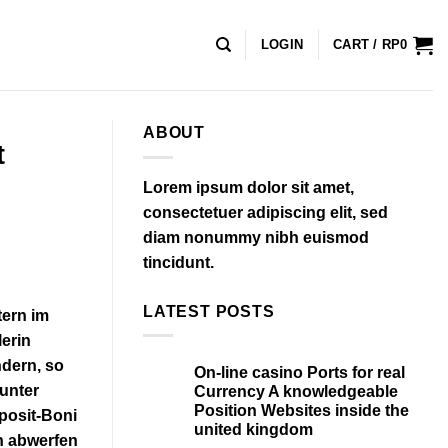
LOGIN
CART /
RP
0
ABOUT
t
Lorem ipsum dolor sit amet,
consectetuer adipiscing elit, sed
diam nonummy nibh euismod
tincidunt.
LATEST POSTS
tern im
erin
ndern, so
On-line casino Ports for real
15
runter
May
Currency A knowledgeable
Position Websites inside the
eposit-Boni
united kingdom
n abwerfen