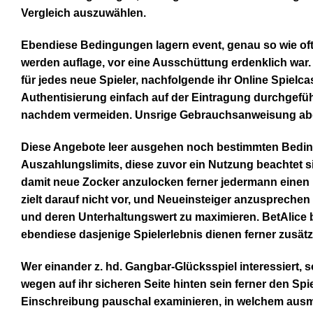
Vergleich auszuwählen.
Ebendiese Bedingungen lagern event, genau so wie oft d
werden auflage, vor eine Ausschüttung erdenklich war
für jedes neue Spieler, nachfolgende ihr Online Spielca
Authentisierung einfach auf der Eintragung durchgef
nachdem vermeiden. Unsrige Gebrauchsanweisung abg
Diese Angebote leer ausgehen noch bestimmten Bedin
Auszahlungslimits, diese zuvor ein Nutzung beachtet s
damit neue Zocker anzulocken ferner jedermann einen 
zielt darauf nicht vor, und Neueinsteiger anzusprechen
und deren Unterhaltungswert zu maximieren. BetAlice 
ebendiese dasjenige Spielerlebnis dienen ferner zus
Wer einander z. hd. Gangbar-Glücksspiel interessiert, s
wegen auf ihr sicheren Seite hinten sein ferner den Spi
Einschreibung pauschal examinieren, in welchem ausmaß 