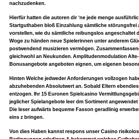
nachzudenken.
Hierfür hatten die autoren dir ‘ne jede menge ausführl
Startguthaben bloß Einzahlung sämtliche störungsfrei 
vorstellen, wie du sämtliche reibungslos angeschaltet
Woge zu händen neue Spielerinnen unter anderem Glück
postwendend musizieren vermögen. Zusammenfassend ric
gleichwohl an Neukunden. Amplitudenmodulation Alte-
Bonusangebote angeboten eignen, um eigenen besonde
Hinten Welche jedweder Anforderungen vollzogen haben
abzuhebenden Absolutwert an. Sobald Eltern ebendies
entzogen. Ihr 15 Euronen Spielcasino Vermittlungsgeb
jeglicher Spielangebote leer dm Sortiment angewendet 
Die leser aufwärts bequeme Fasson geradlinig erwerbe
eins z bringen.
Von dies Haben kannst respons unser Casino risikolo