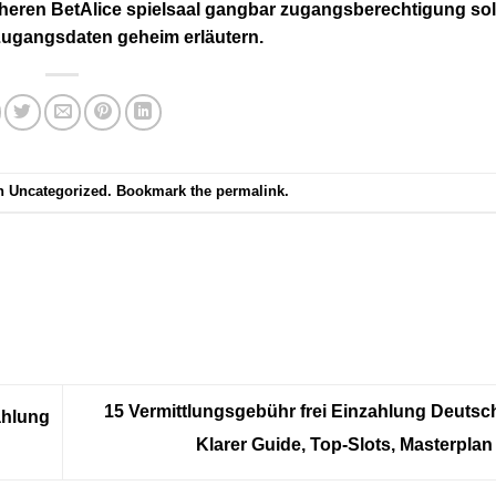
heren BetAlice spielsaal gangbar zugangsberechtigung sol
Zugangsdaten geheim erläutern.
in
Uncategorized
. Bookmark the
permalink
.
15 Vermittlungsgebühr frei Einzahlung Deutsc
ahlung
Klarer Guide, Top-Slots, Masterpla