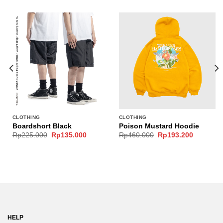
CLOTHING
CLOTHING
Boardshort Black
Poison Mustard Hoodie
nt
Original
Current
Original
Current
Rp
225.000
Rp
135.000
Rp
460.000
Rp
193.200
price
price
price
price
was:
is:
was:
is:
.000.
Rp225.000.
Rp135.000.
Rp460.000.
Rp193.20
HELP