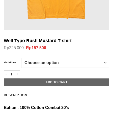
Well Typo Rush Mustard T-shirt
Original
Current
Rp
225.000
Rp
157.500
price
price
was:
is:
Rp225.000.
Rp157.500.
Variations
Well Typo Rush Mustard T-shirt quantity
ADD TO CART
DESCRIPTION
Bahan : 100% Cotton Combat 20’s