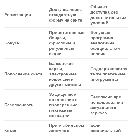
Обычно
Доступна через
доступна без
Регистрация
стандартную
дополнительных
форму на сайте
условий
Приветственные
Бонусная
бонусы,
программа
Бонусы
фриспины и
аналогична
регулярные
официальной
акции
версии
Банковские
карты,
Поддерживаются
Пополнение счета
электронные
те же платежные
кошельки и
инструменты
другие методы
Защищенное
Безопасно при
соединение и
использовании
Безопасность
проверенные
актуального
платежные
зеркала
операции
При стабильном
Если
Когда
доступе к
официальный