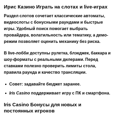
Ирис Казино Играть на слотах и live-играх
Раздел слотов сочетает классические автоматы,
видеослоты с бонусными раундами и быстрые
игры. Удобный поиск помогает выбрать
провайдера, волатильность или тематику, а демо-
режим позволяет оценить механику без риска.
В live-лобби доступны рулетка, блэкджек, баккара и
шоу-форматы с реальными дилерами. Перед
ставками полезно проверить лимиты стола,
правила раунда и качество трансляции.
Совет:
задавайте бюджет заранее.
Iris Casino
поддерживает игру с ПК и смартфона.
Iris Casino Бонусы для новых и
постоянных игроков