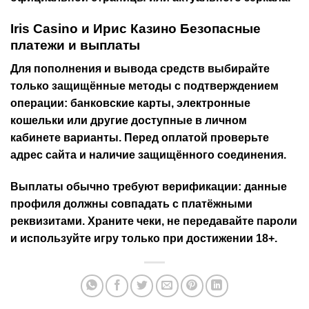
Iris Casino и Ирис Казино Безопасные
платежи и выплаты
Для пополнения и вывода средств выбирайте
только защищённые методы с подтверждением
операции: банковские карты, электронные
кошельки или другие доступные в личном
кабинете варианты. Перед оплатой проверьте
адрес сайта и наличие защищённого соединения.
Выплаты
обычно требуют верификации: данные
профиля должны совпадать с платёжными
реквизитами. Храните чеки, не передавайте пароли
и используйте игру только при достижении 18+.