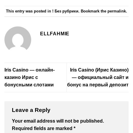
This entry was posted in
! Без рубрики
. Bookmark the
permalink
.
ELLFAHMIE
Iris Casino — онлайн-
Iris Casino (Ирис Казино)
казино Ирис с
— официальный сайт и
бонусными слотами
бонус на первый депозит
Leave a Reply
Your email address will not be published.
Required fields are marked
*