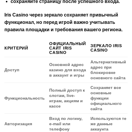
сохраняйте страницу после успешного входа.
Iris Casino
через зеркало сохраняет привычный
функционал, но перед игрой важно учитывать
правила площадки и требования вашего региона.
ОФИЦИАЛЬНЫЙ
ЗЕРКАЛО IRIS
КРИТЕРИЙ
САЙТ IRIS
CASINO
CASINO
Альтернативный
Основной адрес
адрес при
Доступ
казино для входа
блокировке
в аккаунт и игры
основного сайта
Сохраняет все
Полный доступ к
основные
слотам, live-
Функциональность
функции
играм, акциям и
официального
кассе
сайта
Вход по логину,
Используются те
Авторизация
e-mail или
же данные
телефону
аккаунта