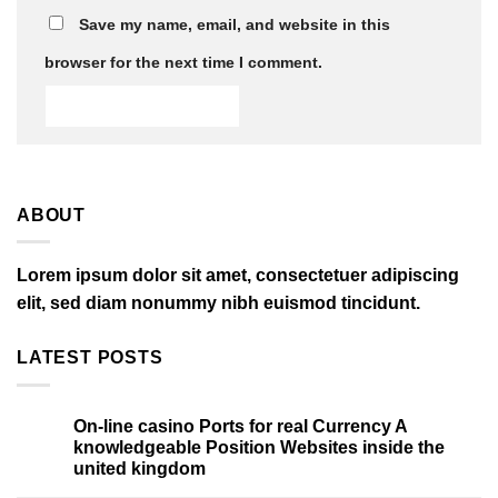
Save my name, email, and website in this
browser for the next time I comment.
ABOUT
Lorem ipsum dolor sit amet, consectetuer adipiscing
elit, sed diam nonummy nibh euismod tincidunt.
LATEST POSTS
On-line casino Ports for real Currency A
15
May
knowledgeable Position Websites inside the
united kingdom