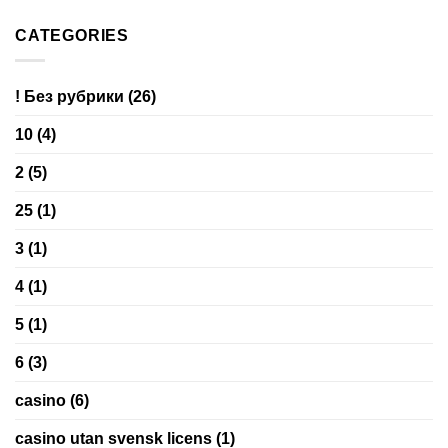
CATEGORIES
! Без рубрики
(26)
10
(4)
2
(5)
25
(1)
3
(1)
4
(1)
5
(1)
6
(3)
casino
(6)
casino utan svensk licens
(1)