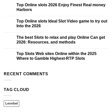
Top Online slots 2026 Enjoy Finest Real money
15
May
Harbors
Top Online slots Ideal Slot Video game to try out
15
May
Into the 2026
The best Slots to relax and play Online Can get
15
May
2026: Resources, and methods
Top Slots Web sites Online within the 2025
15
May
Where to Gamble Highest-RTP Slots
RECENT COMMENTS
TAG CLOUD
Leonbet