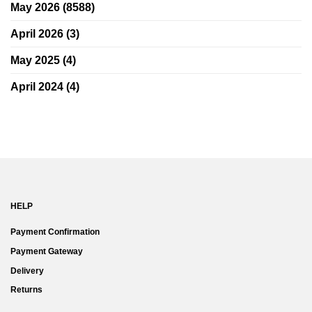
May 2026
(8588)
April 2026
(3)
May 2025
(4)
April 2024
(4)
HELP
Payment Confirmation
Payment Gateway
Delivery
Returns