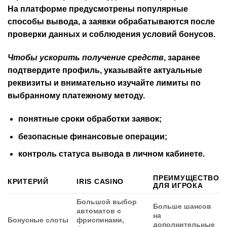
На платформе предусмотрены популярные
способы вывода, а заявки обрабатываются после
проверки данных и соблюдения условий бонусов.
Чтобы ускорить получение средств
, заранее
подтвердите профиль, указывайте актуальные
реквизиты и внимательно изучайте лимиты по
выбранному платежному методу.
понятные сроки обработки заявок;
безопасные финансовые операции;
контроль статуса вывода в личном кабинете.
ПРЕИМУЩЕСТВО
КРИТЕРИЙ
IRIS CASINO
ДЛЯ ИГРОКА
Большой выбор
Больше шансов
автоматов с
на
Бонусные слоты
фриспинами,
дополнительные