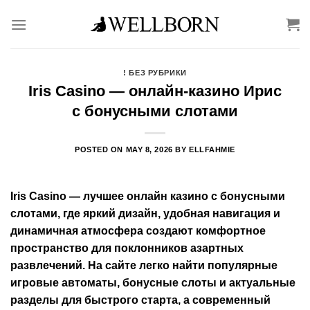
Skip
to
content
! БЕЗ РУБРИКИ
Iris Casino — онлайн-казино Ирис
с бонусными слотами
POSTED ON
MAY 8, 2026
BY
ELLFAHMIE
Iris Casino — лучшее онлайн казино с бонусными
слотами, где яркий дизайн, удобная навигация и
динамичная атмосфера создают комфортное
пространство для поклонников азартных
развлечений. На сайте легко найти популярные
игровые автоматы, бонусные слоты и актуальные
разделы для быстрого старта, а современный