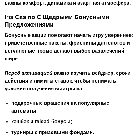
важны комфорт, динамика и азартная атмосфера.
Iris Casino С Щедрыми Бонусными
Предложениями
Бонусные акции
помогают начать игру увереннее:
приветственные пакеты, фриспины для слотов и
регулярные промо делают выбор развлечений
шире.
Перед активацией
важно изучить вейджер, сроки
действия и лимиты ставок, чтобы понимать
условия получения выигрыша.
подарочные вращения на популярные
автоматы;
кэшбэк и reload-бонусы;
турниры с призовыми фондами.