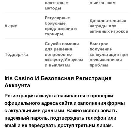
платежные
выигрышам
методы
Регулярные
Дополнительные
бонусные
Акции
награды для
предложения и
активных игроков
турниры
Служба помощи
Быстрое
для решения
получение
Поддержка
вопросов по
консультации при
аккаунту, бонусам
возникновении
и выплатам
проблем
Iris Casino И Безопасная Регистрация
Аккаунта
Регистрация аккаунта начинается с проверки
официального адреса сайта и заполнения формы
с актуальными данными.
Важно
использовать
надежный пароль, подтверждать телефон или
email и не передавать доступ третьим лицам.