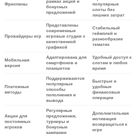
рамках акций и
Фриспины
популярные
бонусных
слоты без
предложений
лишних затрат
Представлены
Стабильный
современные
геймплей и
Провайдеры игр
игровые студии с
разнообразие
качественной
тематик
графикой
Адаптирована для
Удобный доступ к
Мобильная
смартфонов и
слотам в любое
версия
планшетов
время
Поддерживаются
Быстрые и
популярные
Платежные
удобные
способы
методы
финансовые
пополнения и
операции
вывода
Регулярные
Дополнительная
Акции для
предложения,
мотивация
постоянных
турниры и
возвращаться к
игроков
бонусные
игре
кампании