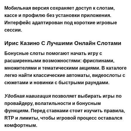
Мобильная версия сохраняет доступ к слотам,
кассе и профилю без установки приложения.
Интерфейс адаптирован под короткие игровые
сессии.
Ирис Казино С Лучшими Онлайн Слотами
Бонусные слоты
помогают начать игру с
расширенными возможностями: фриспинами,
множителями и тематическими акциями. В каталоге
легко найти классические автоматы, видеослоты с
сюжетами и новинки с быстрыми раундами.
Удобная навигация
позволяет выбирать игры по
провайдеру, волатильности и бонусным
функциям. Перед ставками стоит изучить правила,
RTP и лимиты, чтобы игровой процесс оставался
комфортным.